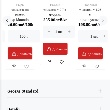
Сыры
Рыба и
Жареный
упаковка: на
упаковка: ~ 0.7 кг
морепродукты
упаковка: ~ 1.25
цыпленок
развес
кг
Форель
Сыр Maasdam
Французский
235.00лей/кг
лососевая
26.60лей/100г.
198.00лей/кг
Sublime Cow
гриль, кг
"Păstrăv
Moldovenesc"
Добавить
Добавить
Добавить
George Standard
Detalii