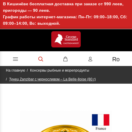
В Кишинёве бесплатная доставка при заказе от 990 леев,
пригороды — 90 леев.
График работы интернет-магазина: Пн–Пт: 09:00–18:00, Сб:
09:00–14:00, Вс: выходной.
Ro
На главную
Консервы рыбные и морепродукты
Тунец Zanzibar с черносливом – La Belle-Iloise (80 г)