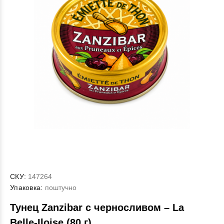
СКУ:
147264
Упаковка:
поштучно
Тунец Zanzibar с черносливом – La
Belle-Iloise (80 г)