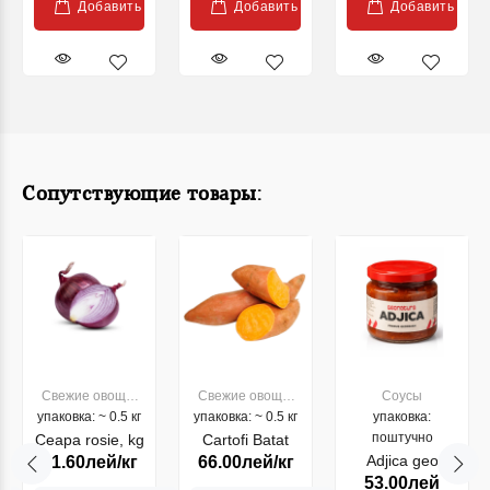
Добавить
Добавить
Добавить
Сопутствующие товары:
Свежие овощи,
Свежие овощи,
Соусы
упаковка: ~ 0.5 кг
фрукты
упаковка: ~ 0.5 кг
фрукты
упаковка:
поштучно
Ceapa rosie, kg
Cartofi Batat
Adjica geo
21.60лей/кг
66.00лей/кг
53.00лей
Natura 210g