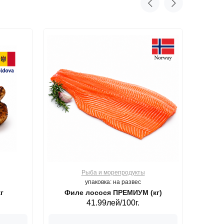
Рыба и морепродукты
О
упаковка: на развес
г
Филе лосося ПРЕМИУМ (кг)
41.99лей/100г.