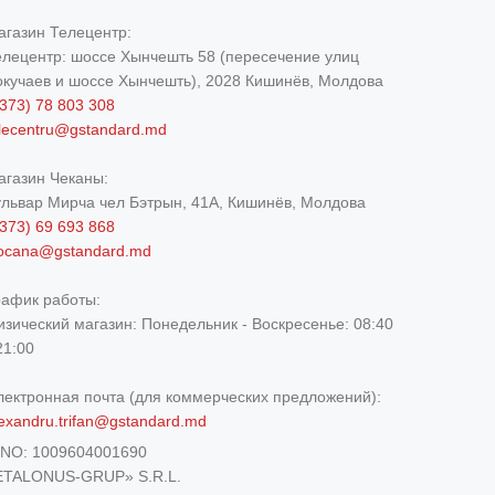
агазин Телецентр:
елецентр: шоссе Хынчешть 58 (пересечение улиц
окучаев и шоссе Хынчешть), 2028 Кишинёв, Молдова
373) 78 803 308
elecentru@gstandard.md
агазин Чеканы:
ульвар Мирча чел Бэтрын, 41A, Кишинёв, Молдова
373) 69 693 868
iocana@gstandard.md
рафик работы:
изический магазин:
Понедельник - Воскресенье: 08:40
21:00
лектронная почта (для коммерческих предложений):
exandru.trifan@gstandard.md
DNO:
1009604001690
ETALONUS-GRUP» S.R.L.