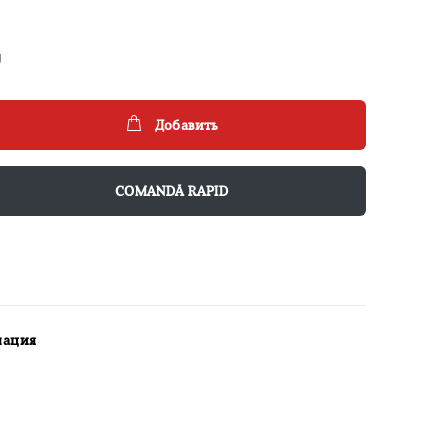
g
Добавить
COMANDĂ RAPID
мация