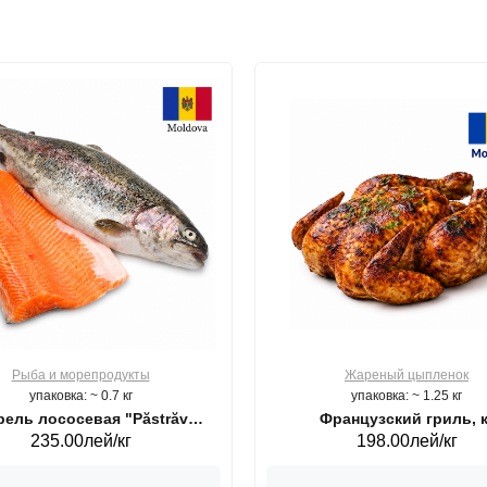
Рыба и морепродукты
Жареный цыпленок
упаковка: ~ 0.7 кг
упаковка: ~ 1.25 кг
ель лососевая "Păstrăv
Французский гриль, к
235.00лей/кг
198.00лей/кг
Moldovenesc"