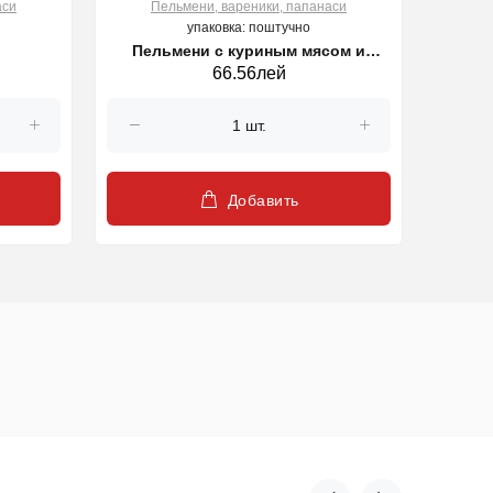
аси
Пельмени, вареники, папанаси
П
упаковка: поштучно
Пельмени с куриным мясом и
Cla
66.56лей
луком George Standard, 500 г
Добавить