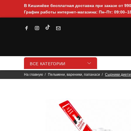
В Кишинёве бесплатная доставка при заказе от 99
График работы интернет-магазина: Пн–Пт: 09:00–18
ВСЕ КАТЕГОРИИ
На главную
Пельмени, вареники, папанаси
Сырники диетич