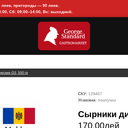
0 леев, пригороды — 90 леев.
:00, Сб: 09:00–14:00, Вс: выходной.
еские GS, 500 гр
СКУ:
129407
Упаковка:
поштучно
Сырники ди
170.00лей