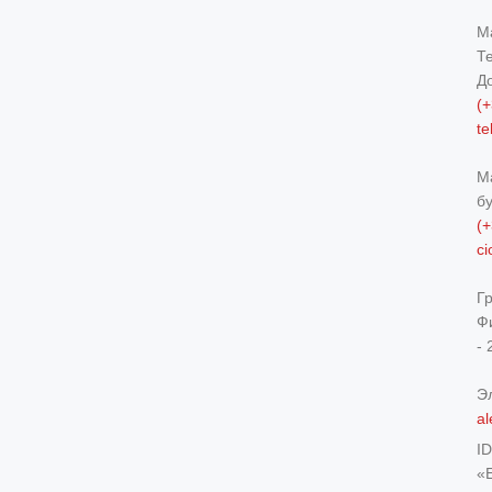
М
Т
Д
(+
t
М
б
(+
c
Г
Ф
- 
Э
al
I
«