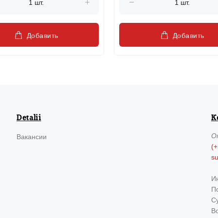
Добавить
Добавить
Detalii
К
О
Вакансии
(+
s
И
По
Су
В