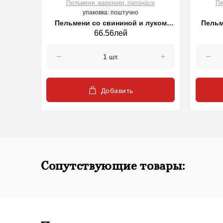
си
Пельмени, вареники, папанаси
Пе
упаковка: поштучно
i marar,
Пельмени со свининой и луком
Пельм
66.56лей
George Standard, 500 г
Добавить
Сопутствующие товары: