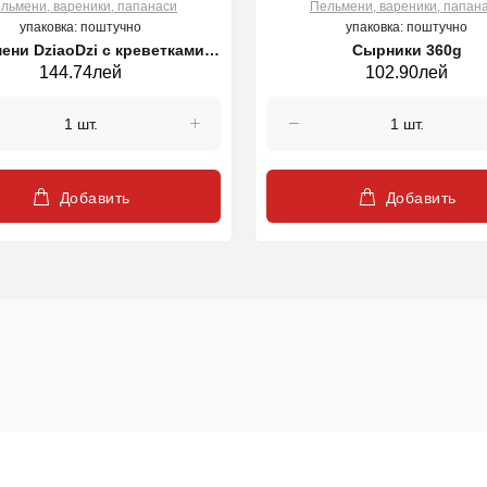
льмени, вареники, папанаси
Пельмени, вареники, папан
упаковка: поштучно
упаковка: поштучно
ени DziaoDzi с креветками,
Сырники 360g
144.74лей
102.90лей
500 г
Добавить
Добавить