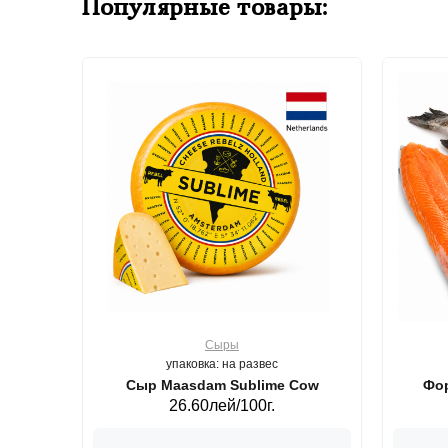
Популярные товары:
Сыры
упаковка: на развес
ерб GS,440 г.
Сыр Maasdam Sublime Cow
Фор
26.60лей/100г.