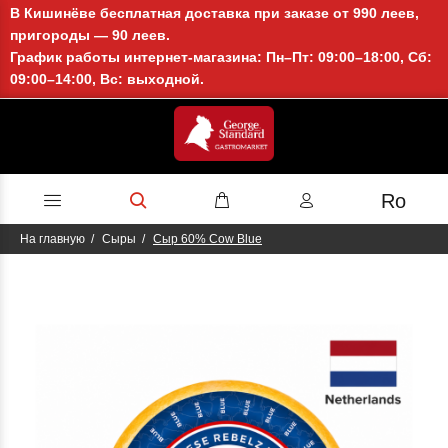
В Кишинёве бесплатная доставка при заказе от 990 леев,
пригороды — 90 леев.
График работы интернет-магазина: Пн–Пт: 09:00–18:00, Сб:
09:00–14:00, Вс: выходной.
Ro
На главную
Сыры
Сыр 60% Cow Blue