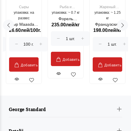
Сыры
Рыба и
Жареный
упаковка: на
упаковка: ~ 0.7 кг
морепродукты
упаковка: ~ 1.25
цыпленок
развес
кг
Форель
Сыр Maasdam
Французский
235.00лей/кг
лососевая
26.60лей/100г.
198.00лей/кг
Sublime Cow
гриль, кг
"Păstrăv
Moldovenesc"
Добавить
Добавить
Добавить
George Standard