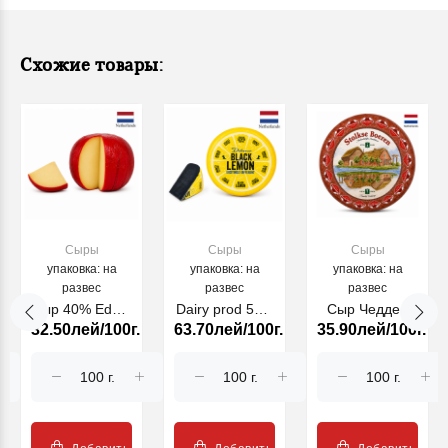
Схожие товары:
Сыры
Сыры
Сыры
упаковка: на
упаковка: на
упаковка: на
развес
развес
развес
Сыр 40% Edam
Dairy prod 50%
Сыр Чеддер
32.50лей/100г.
63.70лей/100г.
35.90лей/100г.
Red (30301)
Dilano bl.lemon
block red