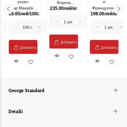
развес
кг
Форель
Сыр Maasdam
Французский
235.00лей/кг
лососевая
26.60лей/100г.
198.00лей/кг
Sublime Cow
гриль, кг
"Păstrăv
Moldovenesc"
Добавить
Добавить
Добавить
George Standard
Detalii