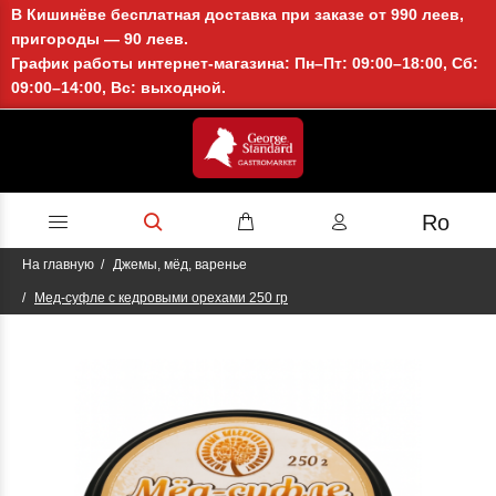
В Кишинёве бесплатная доставка при заказе от 990 леев,
пригороды — 90 леев.
График работы интернет-магазина: Пн–Пт: 09:00–18:00, Сб:
09:00–14:00, Вс: выходной.
Ro
На главную
Джемы, мёд, варенье
Мед-суфле с кедровыми орехами 250 гр