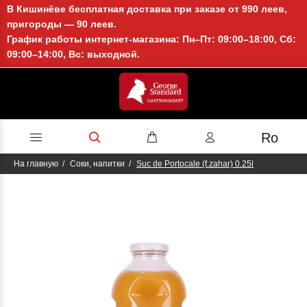
В Кишинёве бесплатная доставка при заказе от 990 леев,
пригороды — 90 леев.
График работы интернет-магазина: Пн–Пт: 09:00–18:00, Сб:
09:00–14:00, Вс: выходной.
Ro
На главную
Соки, напитки
Suc de Portocale (f.zahar) 0.25l