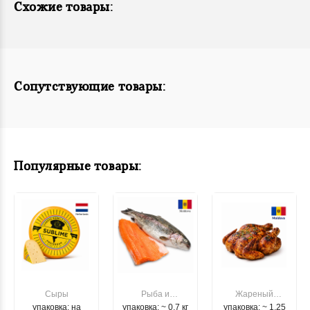
Схожие товары:
Сопутствующие товары:
Популярные товары:
Сыры
Рыба и
Жареный
упаковка: на
упаковка: ~ 0.7 кг
морепродукты
упаковка: ~ 1.25
цыпленок