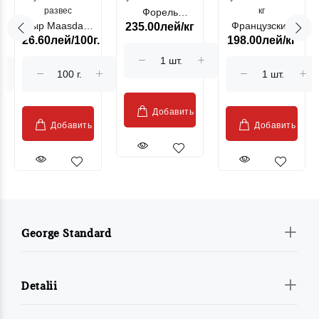
развес
кг
Форель
Сыр Maasdam
Французский
235.00лей/кг
лососевая
26.60лей/100г.
198.00лей/кг
Sublime Cow
гриль, кг
"Păstrăv
Moldovenesc"
Добавить
Добавить
Добавить
George Standard
Detalii