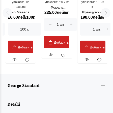
упаковка: на
упаковка: ~ 0.7 кг
морепродукты
упаковка: ~ 1.25
цыпленок
развес
кг
Форель
Сыр Maasdam
Французский
235.00лей/кг
лососевая
26.60лей/100г.
198.00лей/кг
Sublime Cow
гриль, кг
"Păstrăv
Moldovenesc"
Добавить
Добавить
Добавить
George Standard
Detalii