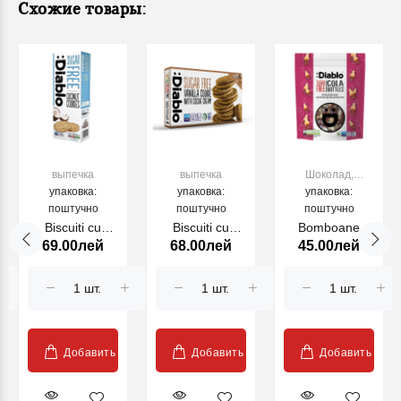
Схожие товары:
выпечка
выпечка
Шоколад,
упаковка:
упаковка:
конфеты,
упаковка:
поштучно
поштучно
жевательная
поштучно
резинка
Biscuiti cu
Biscuiti cu
Bomboane
69.00лей
68.00лей
45.00лей
cocos Fara
crema de
gumate Cola
Zahar DIABLO
vanilie Fara
Bottles Fara
150g
Zahar DIABLO
Zahar DIABLO
176g
75g
Добавить
Добавить
Добавить