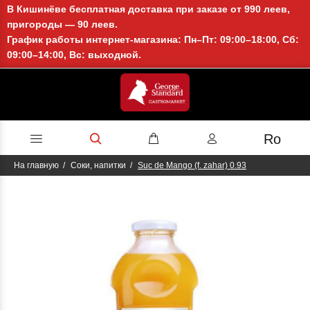
В Кишинёве бесплатная доставка при заказе от 990 леев,
пригороды — 90 леев.
График работы интернет-магазина: Пн–Пт: 09:00–18:00, Сб:
09:00–14:00, Вс: выходной.
Ro
На главную
Соки, напитки
Suc de Mango (f. zahar) 0.93