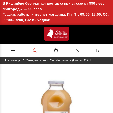
В Кишинёве бесплатная доставка при заказе от 990 леев,
пригороды — 90 леев.
График работы интернет-магазина: Пн–Пт: 09:00–18:00, Сб:
09:00–14:00, Вс: выходной.
Ro
На главную
Соки, напитки
Suc de Banane (f.zahar) 0.93l