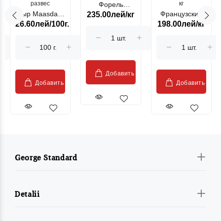
развес
кг
Форель
Сыр Maasdam
Французский
235.00лей/кг
лососевая
26.60лей/100г.
198.00лей/кг
Sublime Cow
гриль, кг
"Păstrăv
Moldovenesc"
Добавить
Добавить
Добавить
George Standard
Detalii