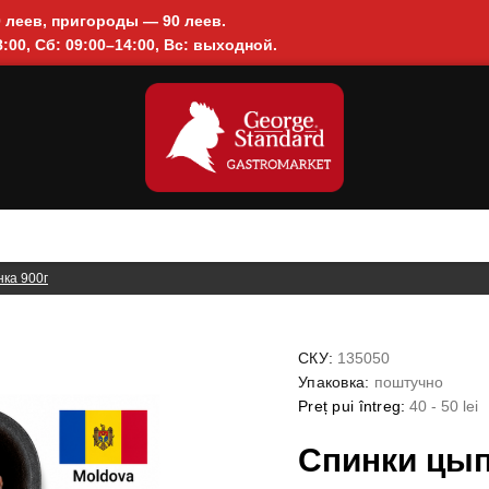
0 леев, пригороды — 90 леев.
:00, Сб: 09:00–14:00, Вс: выходной.
ка 900г
СКУ:
135050
Упаковка:
поштучно
Preț pui întreg:
40 - 50 lei
Спинки цып