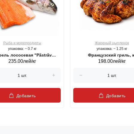
Рыба и морепродукты
Жареный цыпленок
упаковка: ~ 0.7 кг
упаковка: ~ 1.25 кг
ель лососевая "Păstrăv
Французский гриль, к
235.00лей/кг
198.00лей/кг
Moldovenesc"
Добавить
Добавить