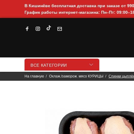
В Кишинёве бесплатная доставка при заказе от 99
График работы интернет-магазина: Пн–Пт: 09:00–18
ВСЕ КАТЕГОРИИ
На главную
Охлаж./заморож. мясо КУРИЦЫ
Спинки цыплён