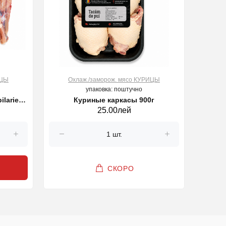
ИЦЫ
Охлаж./заморож. мясо КУРИЦЫ
О
упаковка: поштучно
ilarie"
Куриные каркасы 900г
Кур
25.00лей
СКОРО