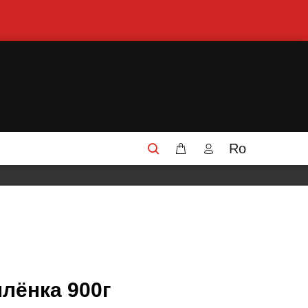
Ro
лёнка 900г