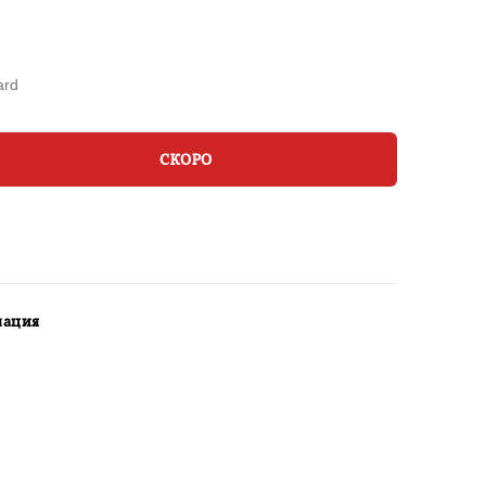
ard
СКОРО
мация