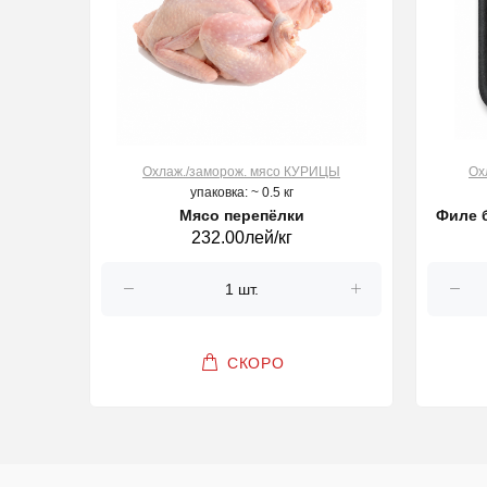
ЦЫ
Охлаж./заморож. мясо КУРИЦЫ
Ох
упаковка: ~ 0.5 кг
500г
Мясо перепёлки
Филе б
232.00лей/кг
СКОРО