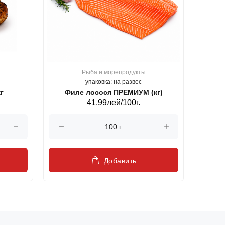
Рыба и морепродукты
О
упаковка: на развес
г
Филе лосося ПРЕМИУМ (кг)
41.99лей/100г.
Добавить