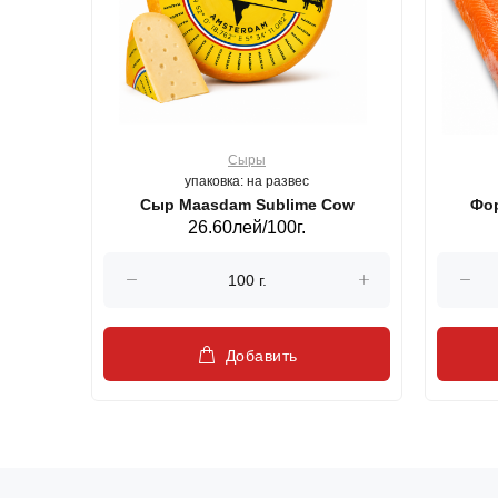
Сыры
упаковка: на развес
ерб GS,440 г.
Сыр Maasdam Sublime Cow
Фор
26.60лей/100г.
Добавить