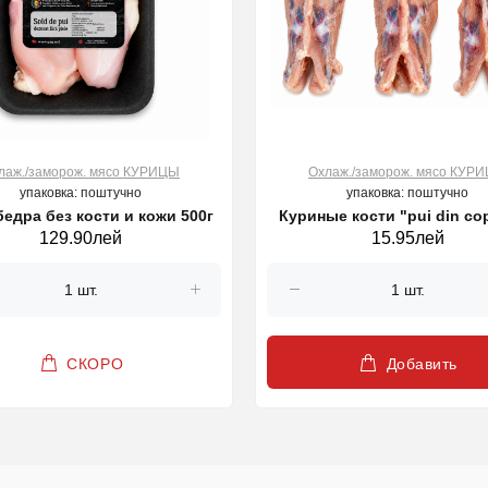
лаж./заморож. мясо КУРИЦЫ
Охлаж./заморож. мясо КУР
упаковка: поштучно
упаковка: поштучно
едра без кости и кожи 500г
Куриные кости "pui din cop
129.90лей
15.95лей
(kg)
СКОРО
Добавить