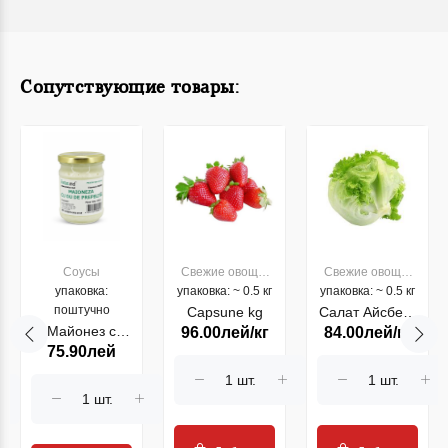
Сопутствующие товары:
Соусы
Свежие овощи,
Свежие овощи,
упаковка:
упаковка: ~ 0.5 кг
фрукты
упаковка: ~ 0.5 кг
фрукты
поштучно
Capsune kg
Салат Айсберг
Майонез с
96.00лей/кг
84.00лей/кг
(кг)
75.90лей
перепелиными
яйцами 230 гр