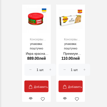
Консервы
Консервы
рыбные и
упаковка:
рыбные и
упаковка:
морепродукты
поштучно
морепродукты
поштучно
Икра красная
Премиум
889.00лей
110.00лей
СпецПосол,
тунец в
275г
оливковом
масле ALBO 3
* 80г
Добавить
Добавить