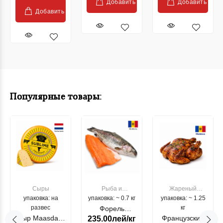
Добавить
Добавить
Добавить
Популярные товары:
Сыры
Рыба и
Жареный
упаковка: на
упаковка: ~ 0.7 кг
морепродукты
упаковка: ~ 1.25
цыпленок
развес
кг
Форель
Сыр Maasdam
Французский
235.00лей/кг
лососевая