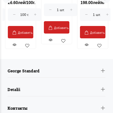
26.60лей/100г.
198.00лей/кг
Sublime Cow
гриль, кг
"Păstrăv
Moldovenesc"
Добавить
Добавить
Добавить
George Standard
Detalii
Контакты