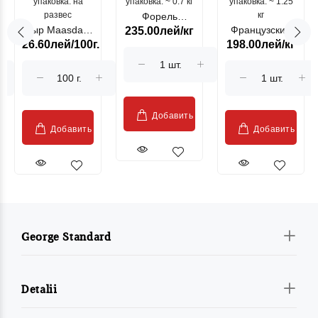
упаковка: на
упаковка: ~ 0.7 кг
морепродукты
упаковка: ~ 1.25
цыпленок
развес
кг
Форель
Сыр Maasdam
Французский
235.00лей/кг
лососевая
26.60лей/100г.
198.00лей/кг
Sublime Cow
гриль, кг
"Păstrăv
Moldovenesc"
Добавить
Добавить
Добавить
George Standard
Detalii