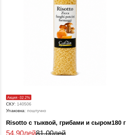
Акция -32.2%
СКУ:
140506
Упаковка:
поштучно
Risotto с тыквой, грибами и сыром180 г
54.90лей
81.00лей