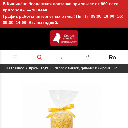
В Кишинёве бесплатная доставка при заказе от 990 леев,
пригороды — 90 леев.
График работы интернет-магазина: Пн–Пт: 09:00–18:00, Сб:
09:00–14:00, Вс: выходной.
Ro
На главную
Крупы, мука
Risotto с тыквой, грибами и сыром180 г