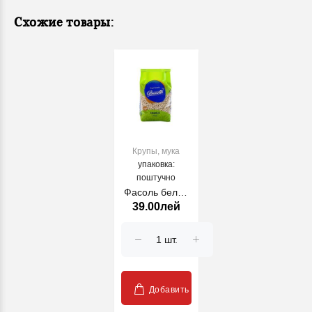
Схожие товары:
Крупы, мука
упаковка:
поштучно
Фасоль белая
39.00лей
Bunetto, 0.9 кг
Добавить