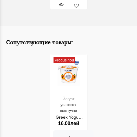
Сопутствующие товары:
Produs nou
Йогурт
упаковка:
поштучно
Greek Yogurt
16.00лей
Kolios 2%
Piersic 150gr