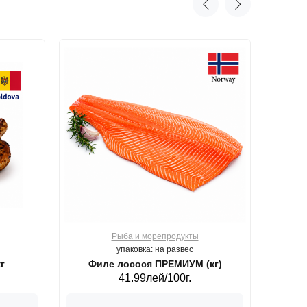
Рыба и морепродукты
О
упаковка: на развес
г
Филе лосося ПРЕМИУМ (кг)
41.99лей/100г.