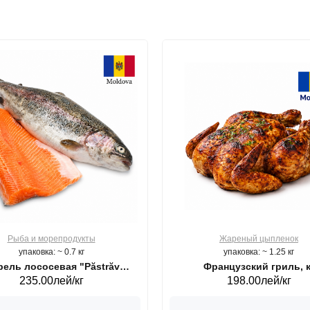
Рыба и морепродукты
Жареный цыпленок
упаковка: ~ 0.7 кг
упаковка: ~ 1.25 кг
ель лососевая "Păstrăv
Французский гриль, к
235.00лей/кг
198.00лей/кг
Moldovenesc"