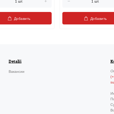
Добавить
Добавить
Detalii
К
О
Вакансии
(+
s
И
По
Су
В