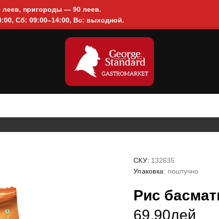
0 леев, пригороды — 90 леев.
:00, Сб: 09:00–14:00, Вс: выходной.
СКУ:
132635
Упаковка:
поштучно
Рис басмати
69.90лей