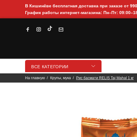
В Кишинёве бесплатная доставка при заказе от 99
График работы интернет-магазина: Пн–Пт: 09:00–18
ВСЕ КАТЕГОРИИ
На главную
Крупы, мука
Рис басмати RELIS Taj Mahal 1 кг