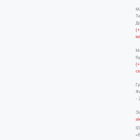
М
Т
Д
(+
t
М
б
(+
c
Г
Ф
- 
Э
al
I
«