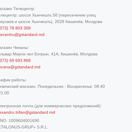
агазин Телецентр:
елецентр: шоссе Хынчешть 58 (пересечение улиц
окучаев и шоссе Хынчешть), 2028 Кишинёв, Молдова
373) 78 803 308
elecentru@gstandard.md
агазин Чеканы:
ульвар Мирча чел Бэтрын, 41A, Кишинёв, Молдова
373) 69 693 868
iocana@gstandard.md
рафик работы:
изический магазин:
Понедельник - Воскресенье: 08:40
21:00
лектронная почта (для коммерческих предложений):
exandru.trifan@gstandard.md
DNO:
1009604001690
ETALONUS-GRUP» S.R.L.