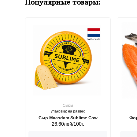
Популярные товары:
Сыры
упаковка: на развес
ерб GS,440 г.
Сыр Maasdam Sublime Cow
Фор
26.60лей/100г.