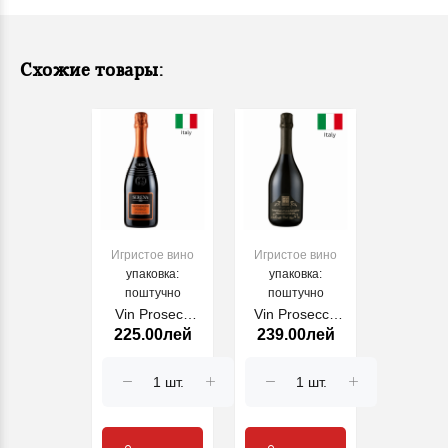
Схожие товары:
Игристое вино
Игристое вино
упаковка:
упаковка:
поштучно
поштучно
Vin Proseco
Vin Prosecco
225.00лей
239.00лей
Serena
Millesimato Brut
Superiore
Cecilia Beretta,
DOCG
750 ml