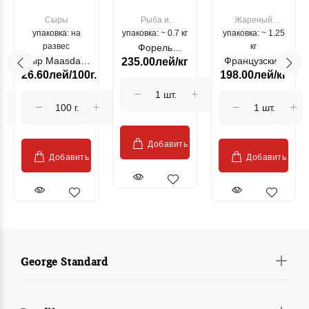
Сыры
Рыба и
Жареный
упаковка: на
упаковка: ~ 0.7 кг
морепродукты
упаковка: ~ 1.25
цыпленок
развес
кг
Форель
Сыр Maasdam
Французский
235.00лей/кг
лососевая
26.60лей/100г.
198.00лей/кг
Sublime Cow
гриль, кг
"Păstrăv
Moldovenesc"
Добавить
Добавить
Добавить
George Standard