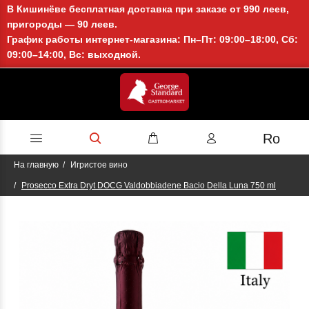
В Кишинёве бесплатная доставка при заказе от 990 леев,
пригороды — 90 леев.
График работы интернет-магазина: Пн–Пт: 09:00–18:00, Сб:
09:00–14:00, Вс: выходной.
Ro
На главную
Игристое вино
Proseсco Extra Dryt DOCG Valdobbiadene Bacio Della Luna 750 ml