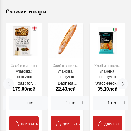
Схожие товары:
Хлеб и выпечка
Хлеб и выпечка
Хлеб и выпечка
упаковка:
упаковка:
упаковка:
поштучно
поштучно
поштучно
Toast for
Bagheta
Классические
179.00лей
22.40лей
35.10лей
Cheese с
franceza 300g
крекеры CR,
финиками,
250 г
фундуком и
семенами
тыквы, 100 г
Добавить
Добавить
Добавить