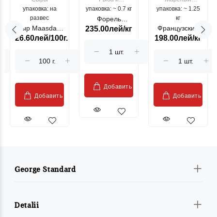
упаковка: на
упаковка: ~ 0.7 кг
морепродукты
упаковка: ~ 1.25
цыпленок
развес
кг
Форель
Сыр Maasdam
Французский
235.00лей/кг
лососевая
26.60лей/100г.
198.00лей/кг
Sublime Cow
гриль, кг
"Păstrăv
Moldovenesc"
Добавить
Добавить
Добавить
George Standard
Detalii