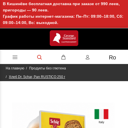
В Кишинёве бесплатная доставка при заказе от 990 леев,
пригороды — 90 леев.
График работы интернет-магазина: Пн–Пт: 09:00–18:00, Сб:
09:00–14:00, Вс: выходной.
Ro
На главную
Продукты без глютена
Хлеб Dr. Schar, Pan RUSTICO 250 г