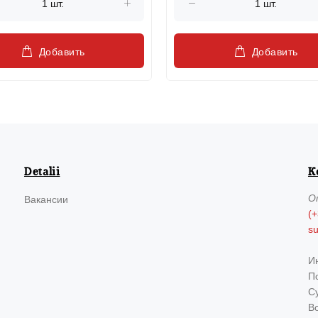
Добавить
Добавить
Detalii
К
О
Вакансии
(+
s
И
По
Су
В