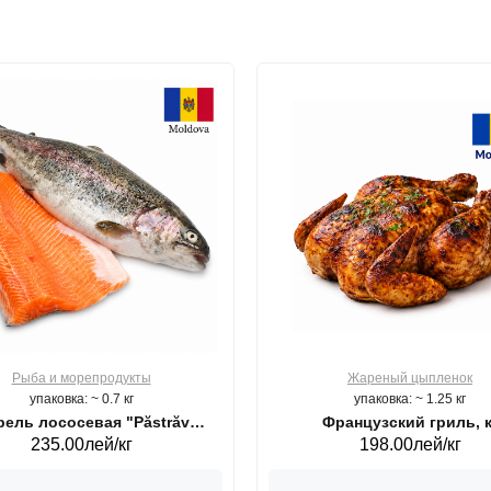
Рыба и морепродукты
Жареный цыпленок
упаковка: ~ 0.7 кг
упаковка: ~ 1.25 кг
ель лососевая "Păstrăv
Французский гриль, к
235.00лей/кг
198.00лей/кг
Moldovenesc"