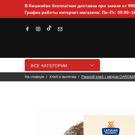
В Кишинёве бесплатная доставка при заказе от 99
График работы интернет-магазина: Пн–Пт: 09:00–18
ВСЕ КАТЕГОРИИ
На главную
Хлеб и выпечка
Ржаной хлеб с мёдом GARDMA