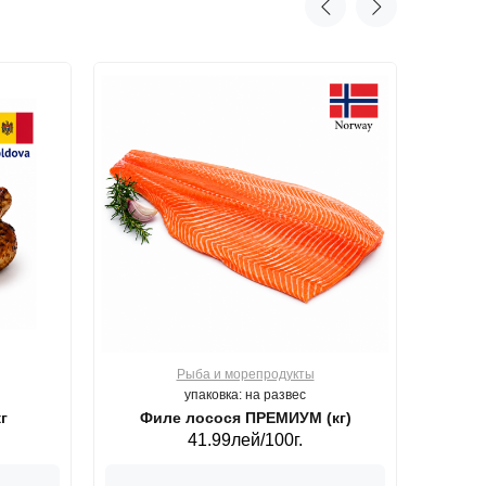
Рыба и морепродукты
О
упаковка: на развес
г
Филе лосося ПРЕМИУМ (кг)
41.99лей/100г.