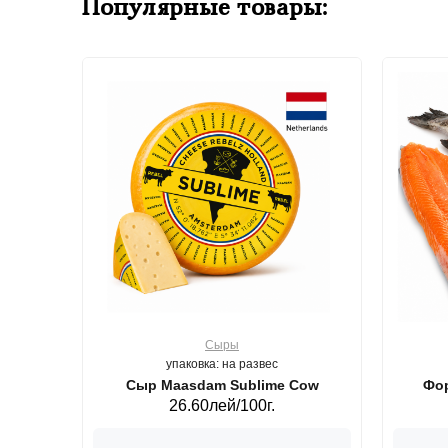
Популярные товары:
Сыры
упаковка: на развес
ерб GS,440 г.
Сыр Maasdam Sublime Cow
Фор
26.60лей/100г.