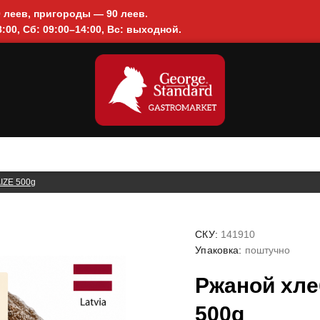
0 леев, пригороды — 90 леев.
:00, Сб: 09:00–14:00, Вс: выходной.
IZE 500g
СКУ:
141910
Упаковка:
поштучно
Ржаной хл
500g