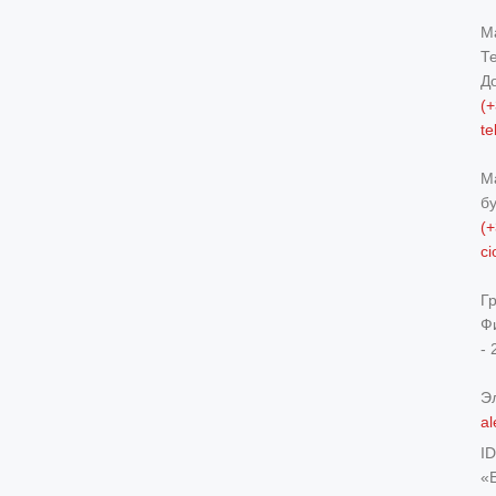
М
Т
Д
(+
t
М
б
(+
c
Г
Ф
- 
Э
al
I
«