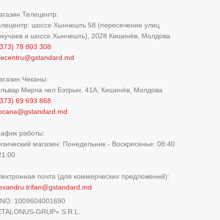
агазин Телецентр:
елецентр: шоссе Хынчешть 58 (пересечение улиц
окучаев и шоссе Хынчешть), 2028 Кишинёв, Молдова
373) 78 803 308
elecentru@gstandard.md
агазин Чеканы:
ульвар Мирча чел Бэтрын, 41A, Кишинёв, Молдова
373) 69 693 868
iocana@gstandard.md
рафик работы:
изический магазин:
Понедельник - Воскресенье: 08:40
21:00
лектронная почта (для коммерческих предложений):
exandru.trifan@gstandard.md
DNO:
1009604001690
ETALONUS-GRUP» S.R.L.