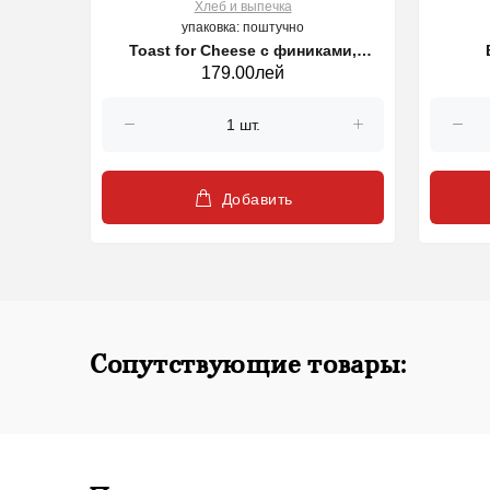
Хлеб и выпечка
упаковка: поштучно
Toast for Cheese с финиками,
179.00лей
фундуком и семенами тыквы, 100 г
Добавить
Сопутствующие товары: