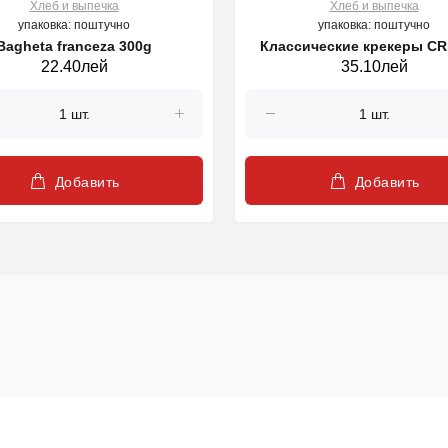
Хлеб и выпечка
Хлеб и выпечка
упаковка: поштучно
упаковка: поштучно
Bagheta franceza 300g
Классические крекеры CR,
22.40лей
35.10лей
Добавить
Добавить