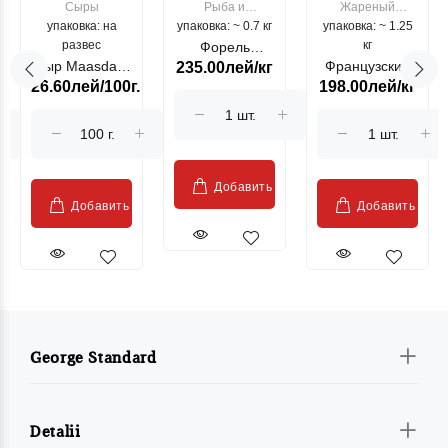
Сыры
Рыба и
Жареный
упаковка: на
упаковка: ~ 0.7 кг
морепродукты
упаковка: ~ 1.25
цыпленок
развес
кг
Форель
Сыр Maasdam
Французский
235.00лей/кг
лососевая
26.60лей/100г.
198.00лей/кг
Sublime Cow
гриль, кг
"Păstrăv
Moldovenesc"
Добавить
Добавить
Добавить
George Standard
Detalii