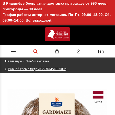
В Кишинёве бесплатная доставка при заказе от 990 леев,
пригороды — 90 леев.
График работы интернет-магазина: Пн–Пт: 09:00–18:00, Сб:
09:00–14:00, Вс: выходной.
Ro
На главную
Хлеб и выпечка
Ржаной хлеб с мёдом GARDMAIZE 500g