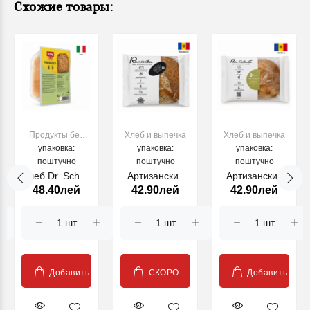
Схожие товары:
Продукты без
Хлеб и выпечка
Хлеб и выпечка
упаковка:
глютена
упаковка:
упаковка:
поштучно
поштучно
поштучно
Хлеб Dr. Schar,
Артизанский
Артизанский
48.40лей
42.90лей
42.90лей
Pan RUSTICO
хлеб на
хлеб на
250 г
закваске с
закваске с
семенами
тыквенными
льна, без
семечками,
дрожжей, 650 г
без дрожжей,
650 г
Добавить
СКОРО
Добавить