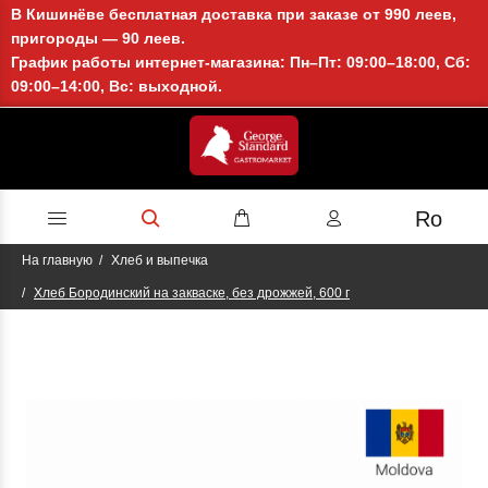
В Кишинёве бесплатная доставка при заказе от 990 леев,
пригороды — 90 леев.
График работы интернет-магазина: Пн–Пт: 09:00–18:00, Сб:
09:00–14:00, Вс: выходной.
Ro
На главную
Хлеб и выпечка
Хлеб Бородинский на закваске, без дрожжей, 600 г