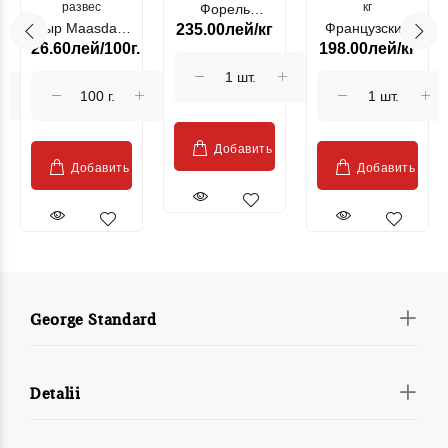
развес
кг
Форель
Сыр Maasdam
Французский
235.00лей/кг
лососевая
26.60лей/100г.
198.00лей/кг
Sublime Cow
гриль, кг
"Păstrăv
Moldovenesc"
Добавить
Добавить
Добавить
George Standard
Detalii