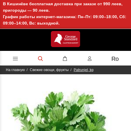
В Кишинёве бесплатная доставка при заказе от 990 леев,
пригороды — 90 леев.
График работы интернет-магазина: Пн–Пт: 09:00–18:00, Сб:
09:00–14:00, Вс: выходной.
Ro
На главную
Свежие овощи, фрукты
Patrunjel, kg