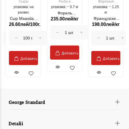
Сыры
Рыба и
Жареный
упаковка: на
упаковка: ~ 0.7 кг
морепродукты
упаковка: ~ 1.25
цыпленок
развес
кг
Форель
Сыр Maasdam
Французский
235.00лей/кг
лососевая
26.60лей/100г.
198.00лей/кг
Sublime Cow
гриль, кг
"Păstrăv
Moldovenesc"
Добавить
Добавить
Добавить
George Standard
Detalii