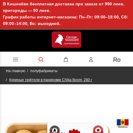
В Кишинёве бесплатная доставка при заказе от 990 леев,
пригороды — 90 леев.
График работы интернет-магазина: Пн–Пт: 09:00–18:00, Сб:
09:00–14:00, Вс: выходной.
Ro
На главную
полуфабрикаты
Куриные тефтели в панировке Chika Boom, 280 г