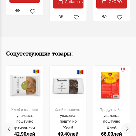
Добавить
СКОРО
Сопутствующие товары:
Хлеб и выпечка
Хлеб и выпечка
Продукты без
упаковка:
упаковка:
упаковка:
глютена
поштучно
поштучно
поштучно
Артизанский
Хлеб
Хлеб
42.90лей
49.40лей
66.00лей
хлеб на
Бородинский
FOCACCIA Dr.