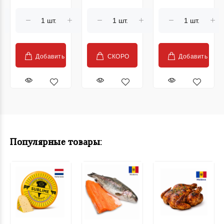
закваске с
на закваске,
Schar 200 г
тыквенными
без дрожжей,
семечками,
600 г
без дрожжей,
650 г
Добавить
СКОРО
Добавить
Популярные товары: