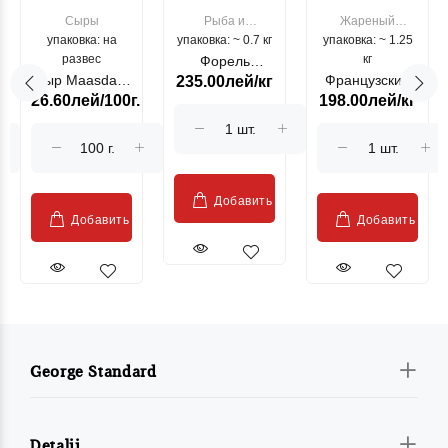
Сыры
Рыба и
Жареный
упаковка: на
упаковка: ~ 0.7 кг
морепродукты
упаковка: ~ 1.25
цыпленок
развес
кг
Форель
Сыр Maasdam
Французский
235.00лей/кг
лососевая
26.60лей/100г.
198.00лей/кг
Sublime Cow
гриль, кг
"Păstrăv
Moldovenesc"
Добавить
Добавить
Добавить
George Standard
Detalii