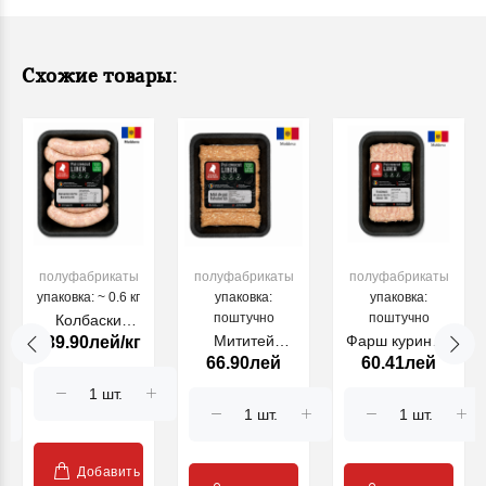
Схожие товары:
полуфабрикаты
полуфабрикаты
полуфабрикаты
упаковка: ~ 0.6 кг
упаковка:
упаковка:
поштучно
поштучно
Колбаски
Мититей
Фарш куриный
139.90лей/кг
куриные
66.90лей
60.41лей
куриные
классический
Bucovina GS, кг
Fabulos GS,
GS 480г
410г
Добавить