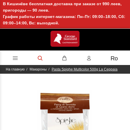
В Кишинёве бесплатная доставка при заказе от 990 леев,
пригороды — 90 леев.
График работы интернет-магазина: Пн–Пт: 09:00–18:00, Сб:
09:00–14:00, Вс: выходной.
Ro
На главную
Макароны
Pasta Spighe Multicolor 500g La Ceppaia