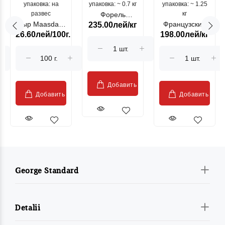
упаковка: на
упаковка: ~ 0.7 кг
морепродукты
упаковка: ~ 1.25
цыпленок
развес
кг
Форель
Сыр Maasdam
Французский
235.00лей/кг
лососевая
26.60лей/100г.
198.00лей/кг
Sublime Cow
гриль, кг
"Păstrăv
Moldovenesc"
Добавить
Добавить
Добавить
George Standard
Detalii