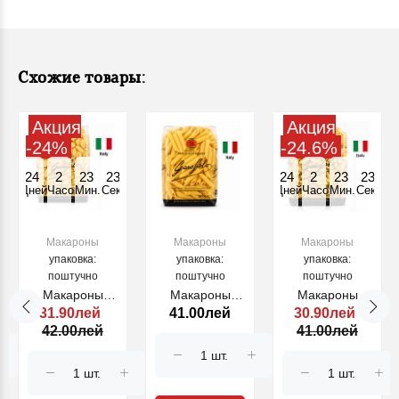
Схожие товары:
Акция
Акция
-24%
-24.6%
24
2
23
23
24
2
23
23
Дней
Часов
Мин.
Секунд
Дней
Часов
Мин.
Секунд
Макароны
Макароны
Макароны
упаковка:
упаковка:
упаковка:
поштучно
поштучно
поштучно
Макароны
Макароны
Макароны
31.90лей
41.00лей
30.90лей
GNOCCHI
PENE ZITI
FUSILLI
42.00лей
41.00лей
SARDI №.36,
RIGATE №.70,
BUCATI №.64,
500 г.
500 г.
500 г.