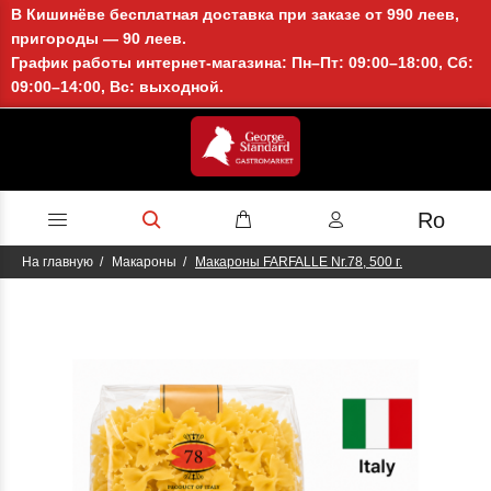
В Кишинёве бесплатная доставка при заказе от 990 леев,
пригороды — 90 леев.
График работы интернет-магазина: Пн–Пт: 09:00–18:00, Сб:
09:00–14:00, Вс: выходной.
Ro
На главную
Макароны
Макароны FARFALLE Nr.78, 500 г.