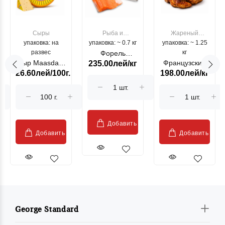
Сыры
Рыба и
Жареный
упаковка: на
упаковка: ~ 0.7 кг
морепродукты
упаковка: ~ 1.25
цыпленок
развес
кг
Форель
Сыр Maasdam
Французский
235.00лей/кг
лососевая
26.60лей/100г.
198.00лей/кг
Sublime Cow
гриль, кг
"Păstrăv
Moldovenesc"
Добавить
Добавить
Добавить
George Standard