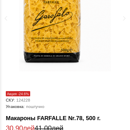
Акция -24.6%
СКУ:
124228
Упаковка:
поштучно
Макароны FARFALLE Nr.78, 500 г.
30.90лей
41.00лей