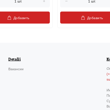
Добавить
Добавить
Detalii
К
О
Вакансии
(+
s
И
По
Су
В