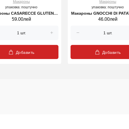
Макароны
Макароны
упаковка: поштучно
упаковка: поштучно
роны CASARECCE GLUTEN
Макароны GNOCCHI DI PATA
59.00лей
46.00лей
FREE, 400 г.
45, 500 г.
Добавить
Добавить