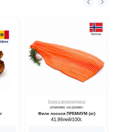
Рыба и морепродукты
О
упаковка: на развес
г
Филе лосося ПРЕМИУМ (кг)
41.99лей/100г.