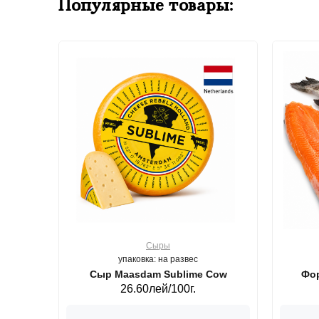
Популярные товары:
Сыры
упаковка: на развес
ерб GS,440 г.
Сыр Maasdam Sublime Cow
Фор
26.60лей/100г.