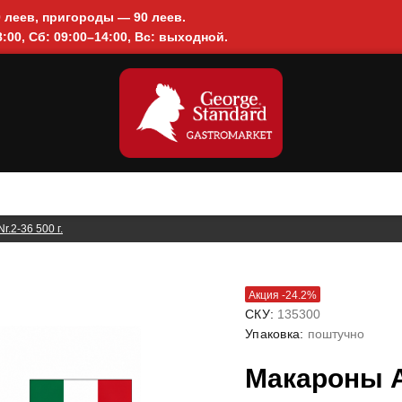
0 леев, пригороды — 90 леев.
:00, Сб: 09:00–14:00, Вс: выходной.
.2-36 500 г.
Акция -24.2%
СКУ:
135300
Упаковка:
поштучно
Макароны A