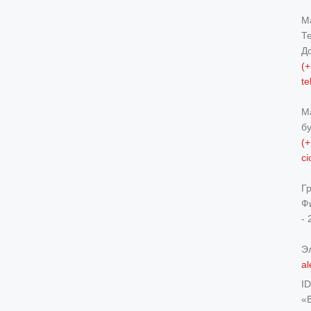
М
Т
Д
(+
t
М
б
(+
c
Г
Ф
- 
Э
al
I
«