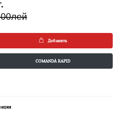
.
.00лей
Добавить
COMANDĂ RAPID
мация