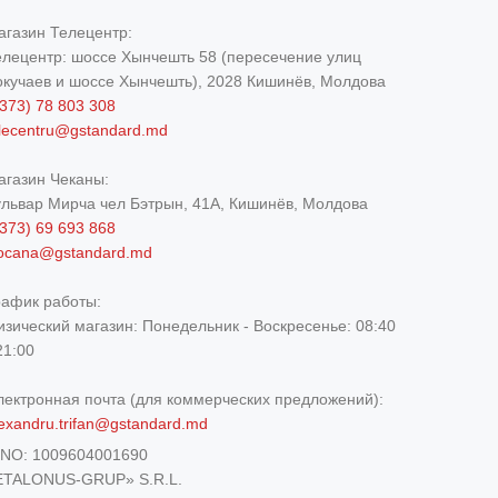
агазин Телецентр:
елецентр: шоссе Хынчешть 58 (пересечение улиц
окучаев и шоссе Хынчешть), 2028 Кишинёв, Молдова
373) 78 803 308
elecentru@gstandard.md
агазин Чеканы:
ульвар Мирча чел Бэтрын, 41A, Кишинёв, Молдова
373) 69 693 868
iocana@gstandard.md
рафик работы:
изический магазин:
Понедельник - Воскресенье: 08:40
21:00
лектронная почта (для коммерческих предложений):
exandru.trifan@gstandard.md
DNO:
1009604001690
ETALONUS-GRUP» S.R.L.