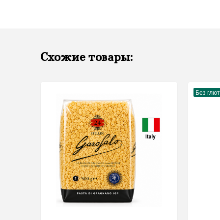
Схожие товары:
Без глю
37
Секунд