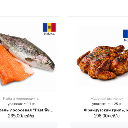
Рыба и морепродукты
Жареный цыпленок
упаковка: ~ 0.7 кг
упаковка: ~ 1.25 кг
ель лососевая "Păstrăv
Французский гриль, к
235.00лей/кг
198.00лей/кг
Moldovenesc"