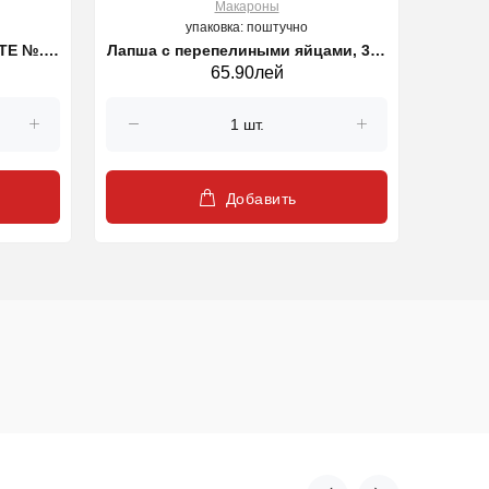
Макароны
упаковка: поштучно
TE №.8-
Лапша с перепелиными яйцами, 300
Макар
65.90лей
гр
Добавить