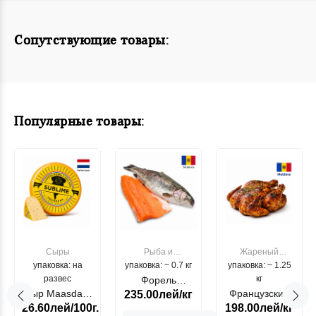
Сопутствующие товары:
Популярные товары:
Сыры
Рыба и
Жареный
упаковка: на
упаковка: ~ 0.7 кг
морепродукты
упаковка: ~ 1.25
цыпленок
развес
кг
Форель
Сыр Maasdam
Французский
235.00лей/кг
лососевая
26.60лей/100г.
198.00лей/кг
Sublime Cow
гриль, кг
"Păstrăv