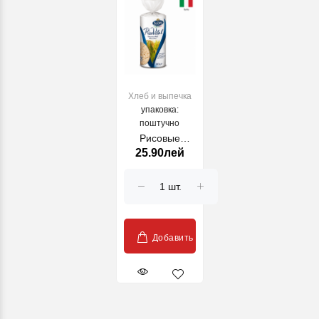
Хлеб и выпечка
упаковка:
поштучно
Рисовые
25.90лей
канапе
Добавить