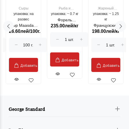
Сыры
Рыба и
Жареный
упаковка: на
упаковка: ~ 0.7 кг
морепродукты
упаковка: ~ 1.25
цыпленок
развес
кг
Форель
Сыр Maasdam
Французский
235.00лей/кг
лососевая
26.60лей/100г.
198.00лей/кг
Sublime Cow
гриль, кг
"Păstrăv
Moldovenesc"
Добавить
Добавить
Добавить
George Standard