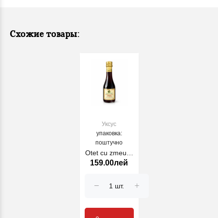
Схожие товары:
Уксус
упаковка:
поштучно
Otet cu zmeura
159.00лей
FRAMBOISE
FALLOT 250 ml
(26776)