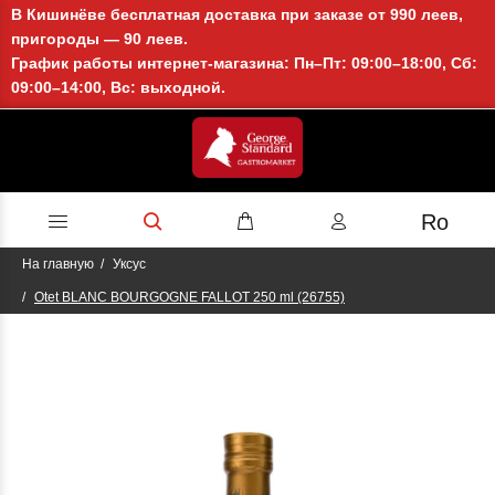
В Кишинёве бесплатная доставка при заказе от 990 леев,
пригороды — 90 леев.
График работы интернет-магазина: Пн–Пт: 09:00–18:00, Сб:
09:00–14:00, Вс: выходной.
Ro
На главную
Уксус
Otet BLANC BOURGOGNE FALLOT 250 ml (26755)