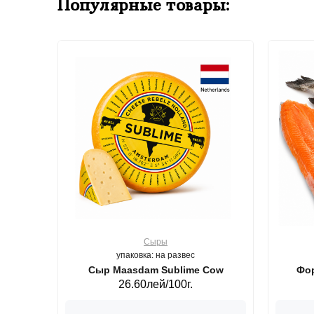
Популярные товары:
Сыры
упаковка: на развес
ерб GS,440 г.
Сыр Maasdam Sublime Cow
Фор
26.60лей/100г.