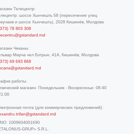
агазин Телецентр:
елецентр: шоссе Хынчешть 58 (пересечение улиц
окучаев и шоссе Хынчешть), 2028 Кишинёв, Молдова
373) 78 803 308
elecentru@gstandard.md
агазин Чеканы:
ульвар Мирча чел Бэтрын, 41A, Кишинёв, Молдова
373) 69 693 868
iocana@gstandard.md
рафик работы:
изический магазин:
Понедельник - Воскресенье: 08:40
21:00
лектронная почта (для коммерческих предложений):
exandru.trifan@gstandard.md
DNO:
1009604001690
ETALONUS-GRUP» S.R.L.