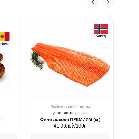
Рыба и морепродукты
О
упаковка: на развес
г
Филе лосося ПРЕМИУМ (кг)
41.99лей/100г.