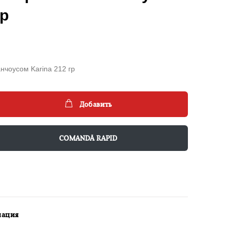
гр
чоусом Karina 212 гр
Добавить
COMANDĂ RAPID
мация