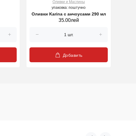
Оливки и Маслины
упаковка: поштучно
Оливки Karina с анчоусами 290 мл
Оливки с
35.00лей
Добавить