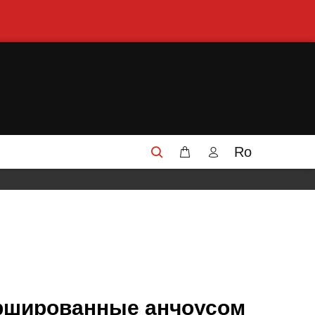
Ro
ршированные анчоусом