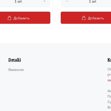
Добавить
Добавить
Detalii
К
О
Вакансии
(+
s
И
По
Су
В