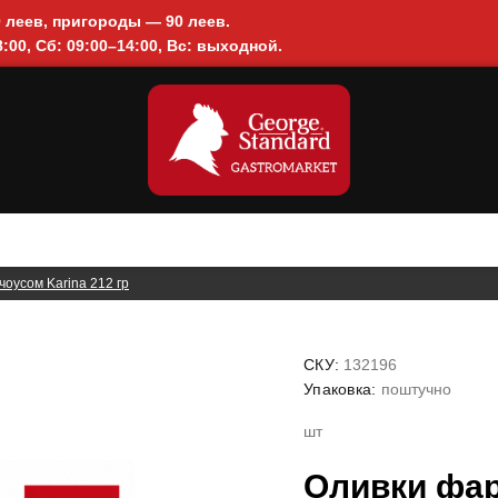
0 леев, пригороды — 90 леев.
:00, Сб: 09:00–14:00, Вс: выходной.
оусом Karina 212 гр
СКУ:
132196
Упаковка:
поштучно
шт
Оливки фа