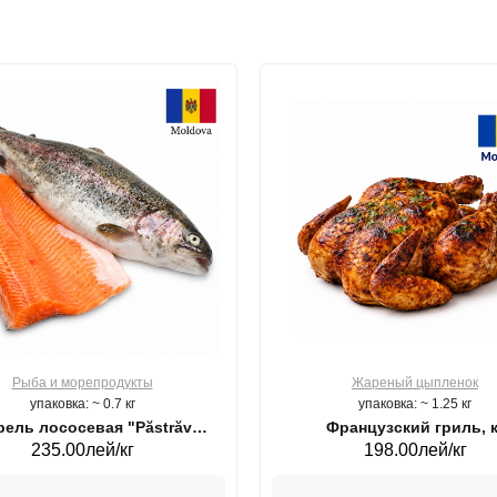
Рыба и морепродукты
Жареный цыпленок
упаковка: ~ 0.7 кг
упаковка: ~ 1.25 кг
ель лососевая "Păstrăv
Французский гриль, к
235.00лей/кг
198.00лей/кг
Moldovenesc"