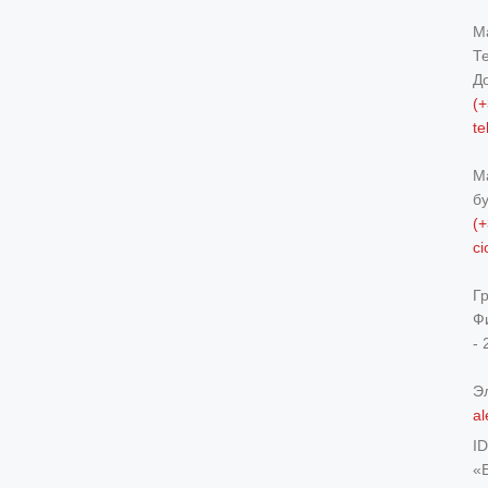
М
Т
Д
(+
t
М
б
(+
c
Г
Ф
- 
Э
al
I
«