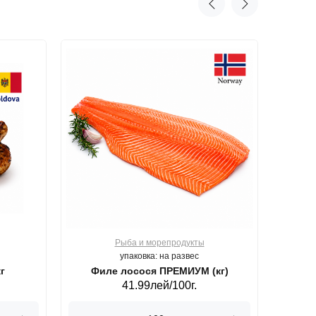
Рыба и морепродукты
О
упаковка: на развес
г
Филе лосося ПРЕМИУМ (кг)
41.99лей/100г.