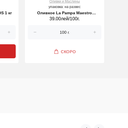
Оливки и Маслины
упаковка: на развес
Giganti SATOS 1 кг
Оливкое La Pampa Maestro
О
39.00лей/100г.
Aceituneros
СКОРО