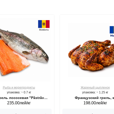
Рыба и морепродукты
Жареный цыпленок
упаковка: ~ 0.7 кг
упаковка: ~ 1.25 кг
ель лососевая "Păstrăv
Французский гриль, к
235.00лей/кг
198.00лей/кг
Moldovenesc"