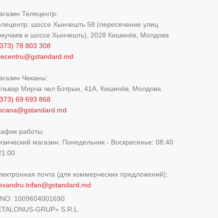
агазин Телецентр:
елецентр: шоссе Хынчешть 58 (пересечение улиц
окучаев и шоссе Хынчешть), 2028 Кишинёв, Молдова
373) 78 803 308
elecentru@gstandard.md
агазин Чеканы:
ульвар Мирча чел Бэтрын, 41A, Кишинёв, Молдова
373) 69 693 868
iocana@gstandard.md
рафик работы:
изический магазин:
Понедельник - Воскресенье: 08:40
21:00
лектронная почта (для коммерческих предложений):
exandru.trifan@gstandard.md
DNO:
1009604001690
ETALONUS-GRUP» S.R.L.