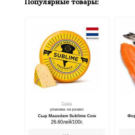
Популярные товары:
Сыры
упаковка: на развес
ерб GS,440 г.
Сыр Maasdam Sublime Cow
Фор
26.60лей/100г.