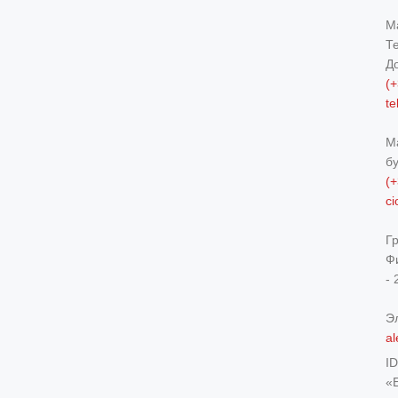
М
Т
Д
(+
t
М
б
(+
c
Г
Ф
- 
Э
al
I
«