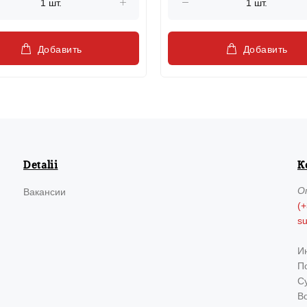
Добавить
Добавить
Detalii
К
О
Вакансии
(+
s
И
По
Су
В