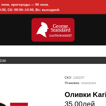
0 леев, пригороды — 90 леев.
:00, Сб: 09:00–14:00, Вс: выходной.
90 мл
СКУ:
140237
Упаковка:
поштучно
Оливки Kar
35.00лей