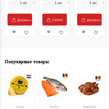
Mestemacherl,
овсом
300 g
Fitnessbread
Mestemacher,
500 г
Добавить
СКОРО
Добавить
Популярные товары:
Сыры
Рыба и
Жареный