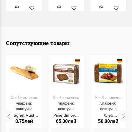
Сопутствующие товары:
Хлеб и выпечка
Хлеб и выпечка
Хлеб и выпечка
упаковка:
упаковка:
упаковка:
поштучно
поштучно
поштучно
Baghet Rustic
Piine din ovaz
Хлеб
8.75лей
65.00лей
56.00лей
200gr
cu semine Pure
цельнозерновой
Natura
с рожью и