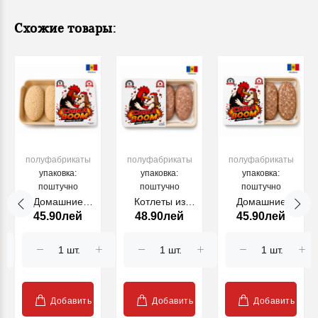
Схожие товары:
полуфабрикаты
полуфабрикаты
полуфабрикаты
упаковка:
упаковка:
упаковка:
поштучно
поштучно
поштучно
Домашние
Котлеты из
Домашние
45.90лей
48.90лей
45.90лей
куриные
курицы и
куриные
котлеты Chika
свинины Chika
котлеты Chika
Boom, 235 г
Boom, 235 г
Boom, 235 г
Добавить
Добавить
Добавить