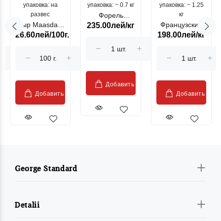
упаковка: на
упаковка: ~ 0.7 кг
морепродукты
упаковка: ~ 1.25
цыпленок
развес
кг
Форель
Сыр Maasdam
Французский
235.00лей/кг
лососевая
26.60лей/100г.
198.00лей/кг
Sublime Cow
гриль, кг
"Păstrăv
Moldovenesc"
Добавить
Добавить
Добавить
George Standard
Detalii