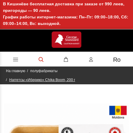
В Кишинёве бесплатная доставка при заказе от 990 леев,
пригороды — 90 леев.
График работы интернет-магазина: Пн–Пт: 09:00–18:00, Сб:
09:00–14:00, Вс: выходной.
Ro
На главную
полуфабрикаты
Наггетсы «Иберико» Chika Boom, 200 г