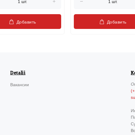
Добавить
Добавить
Detalii
К
О
Вакансии
(+
s
И
По
Су
В