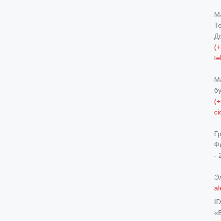
М
Т
Д
(+
t
М
б
(+
c
Г
Ф
- 
Э
al
I
«