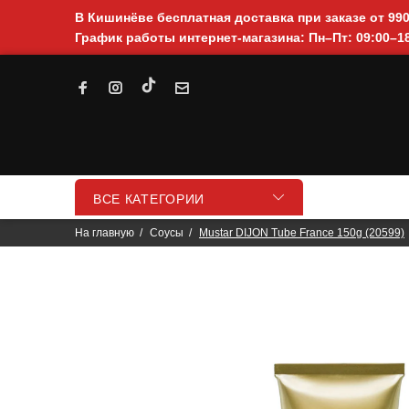
В Кишинёве бесплатная доставка при заказе от 99
График работы интернет-магазина: Пн–Пт: 09:00–18
ВСЕ КАТЕГОРИИ
На главную
Соусы
Mustar DIJON Tube France 150g (20599)