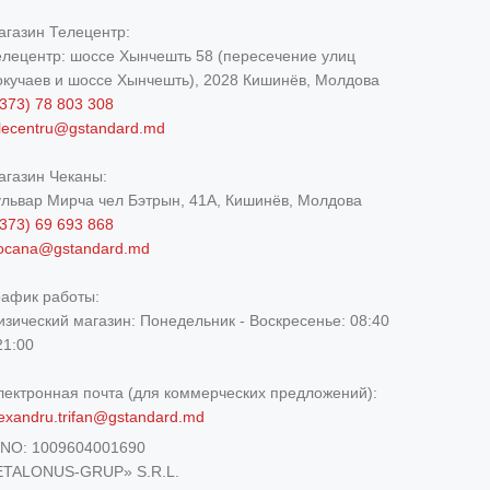
агазин Телецентр:
елецентр: шоссе Хынчешть 58 (пересечение улиц
окучаев и шоссе Хынчешть), 2028 Кишинёв, Молдова
373) 78 803 308
elecentru@gstandard.md
агазин Чеканы:
ульвар Мирча чел Бэтрын, 41A, Кишинёв, Молдова
373) 69 693 868
iocana@gstandard.md
рафик работы:
изический магазин:
Понедельник - Воскресенье: 08:40
21:00
лектронная почта (для коммерческих предложений):
exandru.trifan@gstandard.md
DNO:
1009604001690
ETALONUS-GRUP» S.R.L.