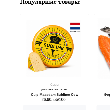
Популярные товары:
Сыры
упаковка: на развес
ерб GS,440 г.
Сыр Maasdam Sublime Cow
Фор
26.60лей/100г.