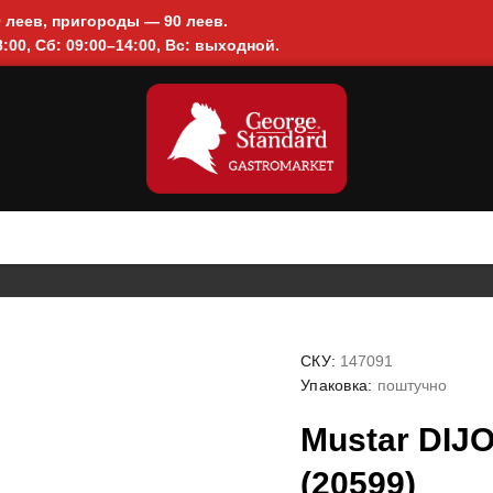
0 леев, пригороды — 90 леев.
:00, Сб: 09:00–14:00, Вс: выходной.
СКУ:
147091
Упаковка:
поштучно
Mustar DIJO
(20599)