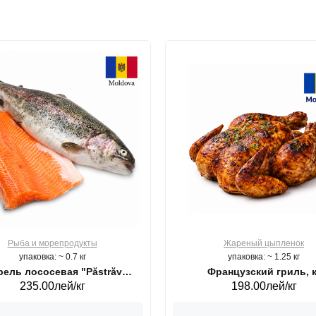
Рыба и морепродукты
Жареный цыпленок
упаковка: ~ 0.7 кг
упаковка: ~ 1.25 кг
ель лососевая "Păstrăv
Французский гриль, к
235.00лей/кг
198.00лей/кг
Moldovenesc"