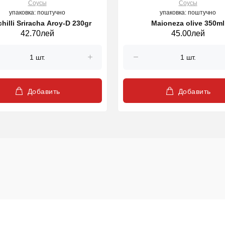
Соусы
Соусы
упаковка: поштучно
упаковка: поштучно
hilli Sriracha Aroy-D 230gr
Maioneza olive 350ml
42.70лей
45.00лей
Добавить
Добавить