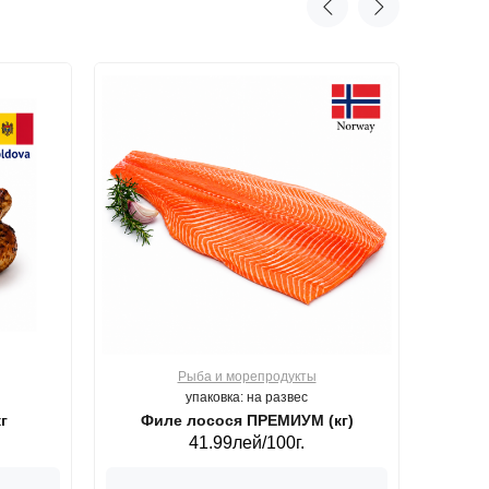
Рыба и морепродукты
О
упаковка: на развес
г
Филе лосося ПРЕМИУМ (кг)
41.99лей/100г.