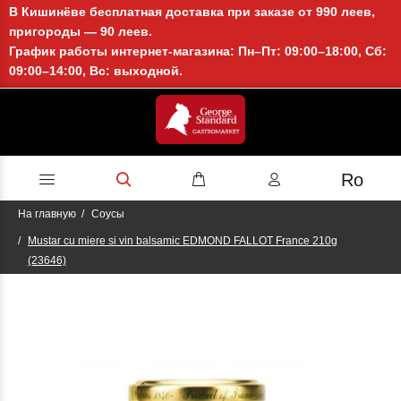
В Кишинёве бесплатная доставка при заказе от 990 леев,
пригороды — 90 леев.
График работы интернет-магазина: Пн–Пт: 09:00–18:00, Сб:
09:00–14:00, Вс: выходной.
Ro
На главную
Соусы
Mustar cu miere si vin balsamic EDMOND FALLOT France 210g
(23646)