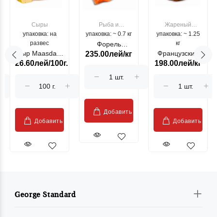
Сыры
Рыба и
Жареный
упаковка: на
упаковка: ~ 0.7 кг
морепродукты
упаковка: ~ 1.25
цыпленок
развес
кг
Форель
Сыр Maasdam
Французский
235.00лей/кг
лососевая
26.60лей/100г.
198.00лей/кг
Sublime Cow
гриль, кг
"Păstrăv
Moldovenesc"
Добавить
Добавить
Добавить
George Standard