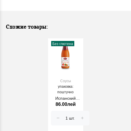
Схожие товары:
Без глютена
Соусы
упаковка:
поштучно
Испанский
86.00лей
Гаспачо Ferrer
720 мл