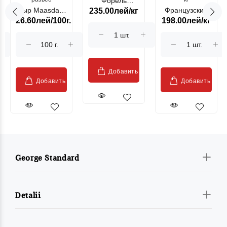
Форель
Сыр Maasdam
Французский
235.00лей/кг
лососевая
26.60лей/100г.
198.00лей/кг
Sublime Cow
гриль, кг
"Păstrăv
Moldovenesc"
Добавить
Добавить
Добавить
George Standard
Detalii