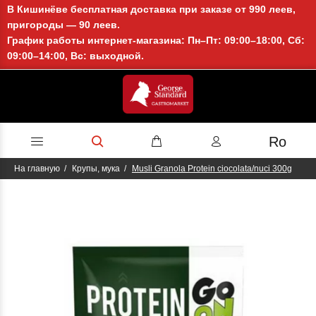
В Кишинёве бесплатная доставка при заказе от 990 леев,
пригороды — 90 леев.
График работы интернет-магазина: Пн–Пт: 09:00–18:00, Сб:
09:00–14:00, Вс: выходной.
Ro
На главную
Крупы, мука
Musli Granola Protein ciocolata/nuci 300g