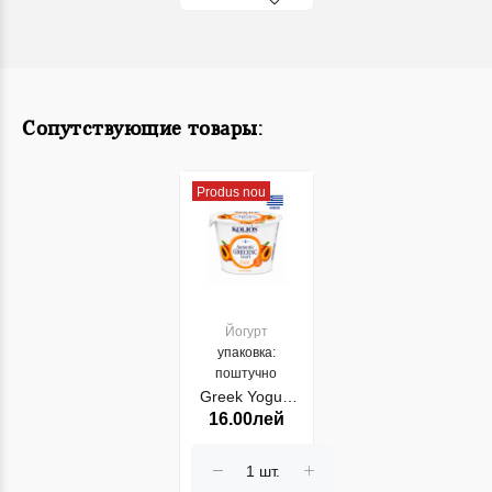
Сопутствующие товары:
Produs nou
Йогурт
упаковка:
поштучно
Greek Yogurt
16.00лей
Kolios 2%
Piersic 150gr