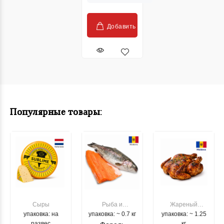
Добавить
Популярные товары:
Сыры
Рыба и
Жареный
упаковка: на
упаковка: ~ 0.7 кг
морепродукты
упаковка: ~ 1.25
цыпленок
развес
кг