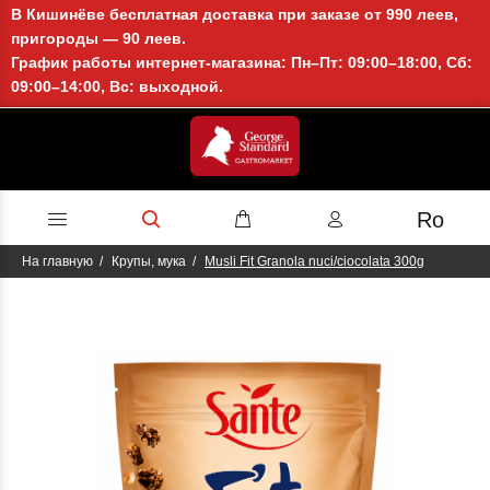
В Кишинёве бесплатная доставка при заказе от 990 леев,
пригороды — 90 леев.
График работы интернет-магазина: Пн–Пт: 09:00–18:00, Сб:
09:00–14:00, Вс: выходной.
Ro
На главную
Крупы, мука
Musli Fit Granola nuci/ciocolata 300g