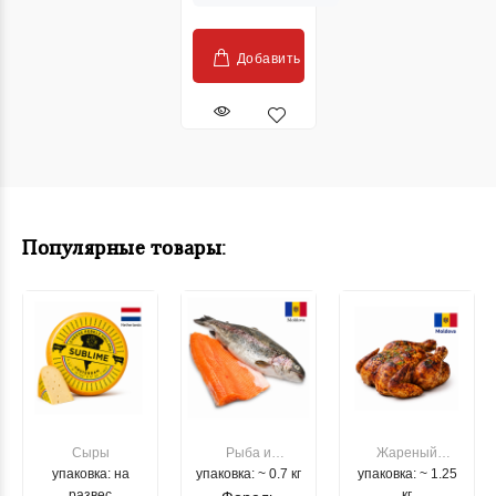
Добавить
Популярные товары:
Сыры
Рыба и
Жареный
упаковка: на
упаковка: ~ 0.7 кг
морепродукты
упаковка: ~ 1.25
цыпленок
развес
кг