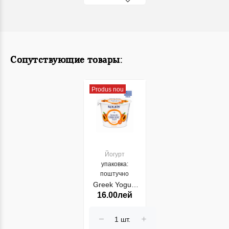
Сопутствующие товары:
Produs nou
Йогурт
упаковка:
поштучно
Greek Yogurt
16.00лей
Kolios 2%
Piersic 150gr