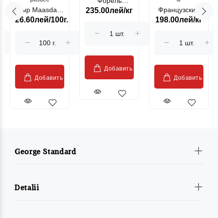
Форель
Сыр Maasdam
Французский
235.00лей/кг
лососевая
26.60лей/100г.
198.00лей/кг
Sublime Cow
гриль, кг
"Păstrăv
Moldovenesc"
Добавить
Добавить
Добавить
George Standard
Detalii