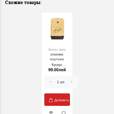
Схожие товары:
Крупы, мука
упаковка:
поштучно
Кускус
99.00лей
GAROFALO,
1кг
Добавить