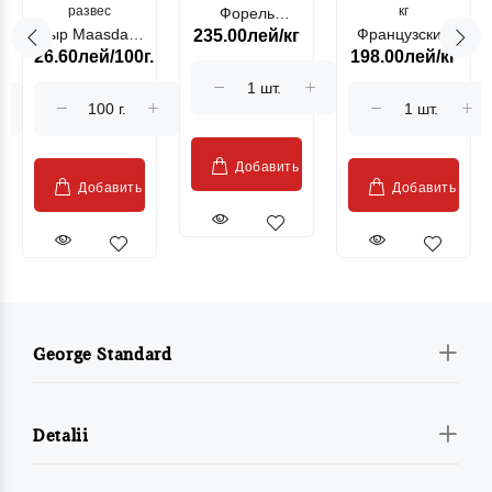
развес
кг
Форель
Сыр Maasdam
Французский
235.00лей/кг
лососевая
26.60лей/100г.
198.00лей/кг
Sublime Cow
гриль, кг
"Păstrăv
Moldovenesc"
Добавить
Добавить
Добавить
George Standard
Detalii