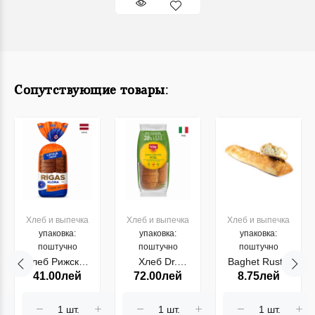
Сопутствующие товары:
Хлеб и выпечка
Хлеб и выпечка
Хлеб и выпечка
упаковка:
упаковка:
упаковка:
поштучно
поштучно
поштучно
Хлеб Рижский
Хлеб Dr.
Baghet Rustic
41.00лей
72.00лей
8.75лей
600 г
Schar,Maestro
200gr
Vital 350 г