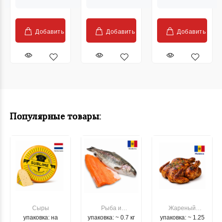
Добавить
Добавить
Добавить
Популярные товары:
Сыры
Рыба и
Жареный
упаковка: на
упаковка: ~ 0.7 кг
морепродукты
упаковка: ~ 1.25
цыпленок