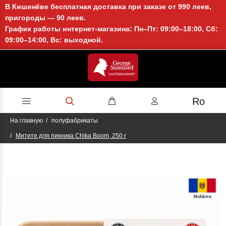
В Кишинёве бесплатная доставка при заказе от 990 леев,
пригороды — 90 леев.
График работы интернет-магазина: Пн–Пт: 09:00–18:00, Сб:
09:00–14:00, Вс: выходной.
Ro
На главную
полуфабрикаты
Митите для пикника Chika Boom, 250 г