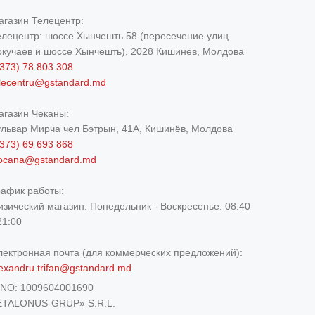
агазин Телецентр:
елецентр: шоссе Хынчешть 58 (пересечение улиц
окучаев и шоссе Хынчешть), 2028 Кишинёв, Молдова
373) 78 803 308
elecentru@gstandard.md
агазин Чеканы:
ульвар Мирча чел Бэтрын, 41A, Кишинёв, Молдова
373) 69 693 868
iocana@gstandard.md
рафик работы:
изический магазин:
Понедельник - Воскресенье: 08:40
21:00
лектронная почта (для коммерческих предложений):
exandru.trifan@gstandard.md
DNO:
1009604001690
ETALONUS-GRUP» S.R.L.