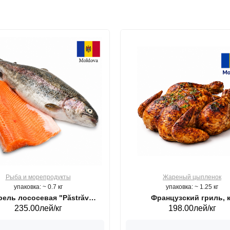
Рыба и морепродукты
Жареный цыпленок
упаковка: ~ 0.7 кг
упаковка: ~ 1.25 кг
ель лососевая "Păstrăv
Французский гриль, к
235.00лей/кг
198.00лей/кг
Moldovenesc"