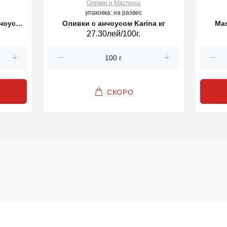
Оливки и Маслины
упаковка: на развес
чоусом
Оливки с анчоусом Karina кг
Mas
27.30лей/100г.
СКОРО