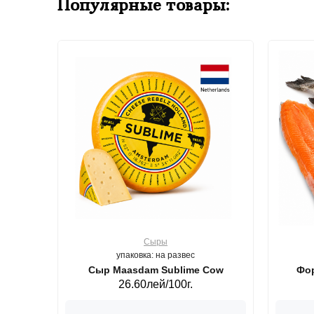
Популярные товары:
Сыры
упаковка: на развес
ерб GS,440 г.
Сыр Maasdam Sublime Cow
Фор
26.60лей/100г.