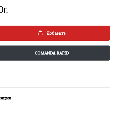
г.
Добавить
COMANDĂ RAPID
мация