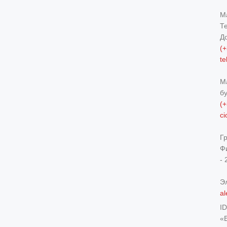
М
Т
Д
(+
t
М
б
(+
c
Г
Ф
- 
Э
al
I
«