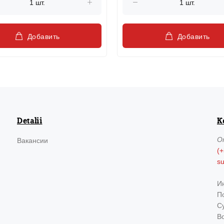
Добавить
Добавить
Detalii
К
О
Вакансии
(+
s
И
По
Су
В