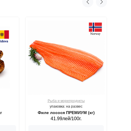
Рыба и морепродукты
О
упаковка: на развес
г
Филе лосося ПРЕМИУМ (кг)
41.99лей/100г.