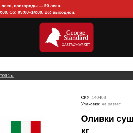
0 леев, пригороды — 90 леев.
:00, Сб: 09:00–14:00, Вс: выходной.
TOS 1 кг
СКУ:
140408
Упаковка:
на развес
Оливки су
кг