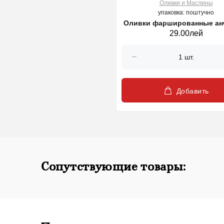
Оливки и Маслины
упаковка: поштучно
Оливки фаршированные ан
29.00лей
Karina 212 гр
Добавить
Сопутствующие товары: