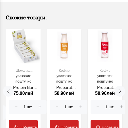
Схожие товары:
унд
Шоколад,
Кефир
Кефир
конфеты,
упаковка:
упаковка:
упаковка:
жевательная
поштучно
поштучно
поштучно
резинка
Protein Bar
Preparat
Preparat
75.00лей
58.90лей
58.90лей
"Fistic" cu
fermentat de
fermentat de
ciocolata cu
migdale, 230g
migdale cu
lapte
capsuni, 230g
Добавить
Добавить
Добавить