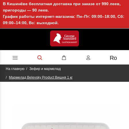
В Кишинёве бесплатная доставка при заказе от 990 леев,
пригороды — 90 леев.
График работы интернет-магазина: Пн–Пт: 09:00–18:00, Сб:
09:00–14:00, Вс: выходной.
Ro
На главную
Зефир и мармелад
Мармелад Belevsky Product Вишня 1 кг