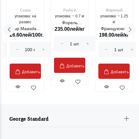
Сыры
Рыба и
Жареный
упаковка: на
упаковка: ~ 0.7 кг
морепродукты
упаковка: ~ 1.25
цыпленок
развес
кг
Форель
Сыр Maasdam
Французский
235.00лей/кг
лососевая
26.60лей/100г.
198.00лей/кг
Sublime Cow
гриль, кг
"Păstrăv
Moldovenesc"
Добавить
Добавить
Добавить
George Standard