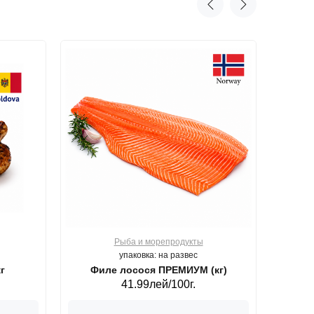
Рыба и морепродукты
О
упаковка: на развес
г
Филе лосося ПРЕМИУМ (кг)
41.99лей/100г.