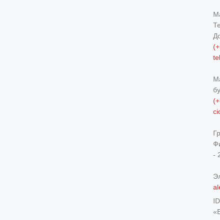
М
Т
Д
(+
t
М
б
(+
c
Г
Ф
- 
Э
al
I
«