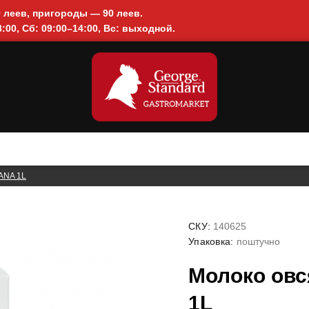
0 леев, пригороды — 90 леев.
:00, Сб: 09:00–14:00, Вс: выходной.
ANA 1L
СКУ:
140625
Упаковка:
поштучно
Молоко овс
1L