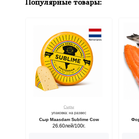
Популярные товары:
Сыры
упаковка: на развес
ерб GS,440 г.
Сыр Maasdam Sublime Cow
Фор
26.60лей/100г.