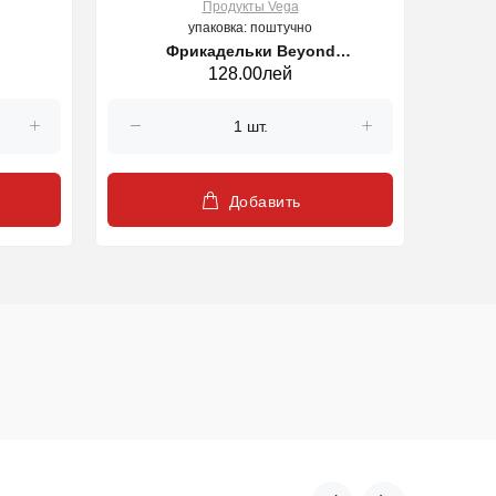
Продукты Vega
упаковка: поштучно
Фрикадельки Beyond
Piine din ovaz cu semine Pure Natura
128.00лей
замореженные 8*25g
Добавить