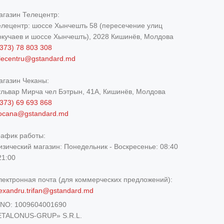
агазин Телецентр:
елецентр: шоссе Хынчешть 58 (пересечение улиц
окучаев и шоссе Хынчешть), 2028 Кишинёв, Молдова
373) 78 803 308
elecentru@gstandard.md
агазин Чеканы:
ульвар Мирча чел Бэтрын, 41A, Кишинёв, Молдова
373) 69 693 868
iocana@gstandard.md
рафик работы:
изический магазин:
Понедельник - Воскресенье: 08:40
21:00
лектронная почта (для коммерческих предложений):
exandru.trifan@gstandard.md
DNO:
1009604001690
ETALONUS-GRUP» S.R.L.