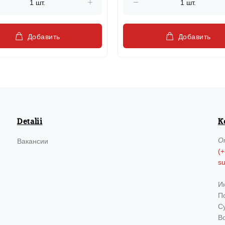
Добавить
Добавить
Detalii
К
О
Вакансии
(+
s
И
По
Су
В