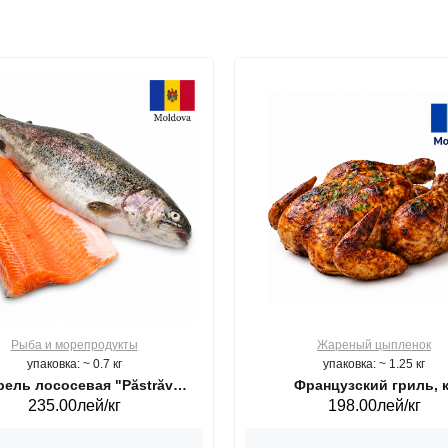
Рыба и морепродукты
Жареный цыпленок
упаковка: ~ 0.7 кг
упаковка: ~ 1.25 кг
ель лососевая "Păstrăv
Французский гриль, к
235.00лей/кг
198.00лей/кг
Moldovenesc"