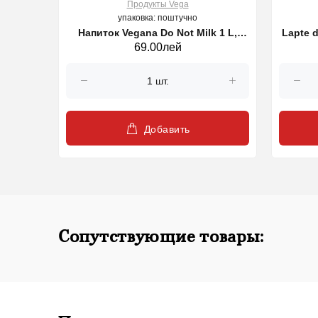
Продукты Vega
упаковка: поштучно
овой
Напиток Vegana Do Not Milk 1 L,
Lapte 
69.00лей
250 г
NATURLI
Добавить
Сопутствующие товары: