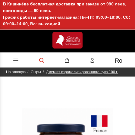
В Кишинёве бесплатная доставка при заказе от 990 леев,
пригороды — 90 леев.
График работы интернет-магазина: Пн–Пт: 09:00–18:00, Сб:
09:00–14:00, Вс: выходной.
Ro
На главную
Сыры
Джем из карамелизированного лука 100 г.