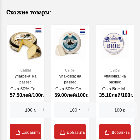
Схожие товары:
Сыры
Сыры
Сыры
упаковка: на
упаковка: на
упаковка: на
развес
развес
развес
Сыр 50% Farm
Сыр 50% Goat
Сыр Brie Ma
57.50лей/100г.
59.00лей/100г.
35.10лей/100г.
Tartufo
Fianco Truffle
Cremiere 60%,
кг
Добавить
Добавить
Добавить