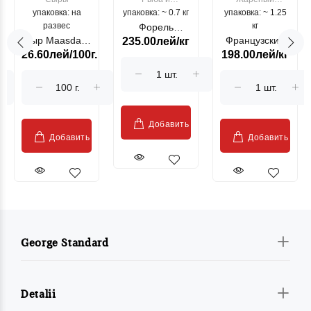
упаковка: на
упаковка: ~ 0.7 кг
морепродукты
упаковка: ~ 1.25
цыпленок
развес
кг
Форель
Сыр Maasdam
Французский
235.00лей/кг
лососевая
26.60лей/100г.
198.00лей/кг
Sublime Cow
гриль, кг
"Păstrăv
Moldovenesc"
Добавить
Добавить
Добавить
George Standard
Detalii