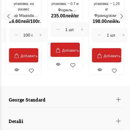
упаковка: на
упаковка: ~ 0.7 кг
морепродукты
упаковка: ~ 1.25
цыпленок
развес
кг
Форель
Сыр Maasdam
Французский
235.00лей/кг
лососевая
26.60лей/100г.
198.00лей/кг
Sublime Cow
гриль, кг
"Păstrăv
Moldovenesc"
Добавить
Добавить
Добавить
George Standard
Detalii