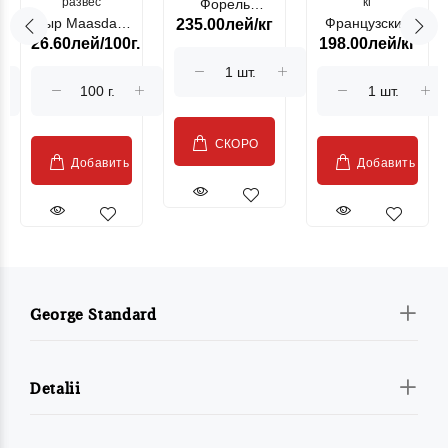
развес
кг
Форель
Сыр Maasdam
Французский
235.00лей/кг
лососевая
26.60лей/100г.
198.00лей/кг
Sublime Cow
гриль, кг
"Păstrăv
Moldovenesc"
СКОРО
Добавить
Добавить
George Standard
Detalii