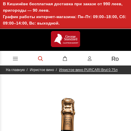
В Кишинёве бесплатная доставка при заказе от 990 леев,
пригороды — 90 леев.
График работы интернет-магазина: Пн–Пт: 09:00–18:00, Сб:
09:00–14:00, Вс: выходной.
Ro
На главную
Игристое вино
Игристое вино PURCARI Brut 0.75л