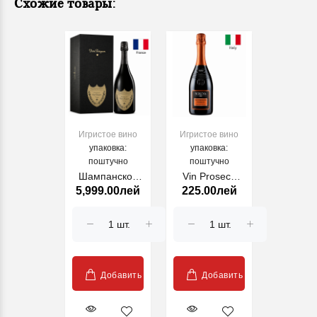
Схожие товары:
Игристое вино
Игристое вино
упаковка:
упаковка:
поштучно
поштучно
Шампанское
Vin Proseco
5,999.00лей
225.00лей
Дом Периньон,
Serena
Винтаж белое
Superiore
брют 12.5%
DOCG
0.75л в
коробке
Добавить
Добавить