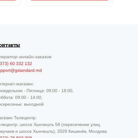
онтакты
ператор
онлайн-заказов:
373) 60 332 132
upport@gstandard.md
нтернет-магазин:
недельник - Пятница: 09:00 - 18:00,
ббота: 09:00 - 14:00,
оскресенье: выходной
агазин Телецентр:
елецентр: шоссе Хынчешть 58 (пересечение улиц
окучаев и шоссе Хынчешть), 2028 Кишинёв, Молдова