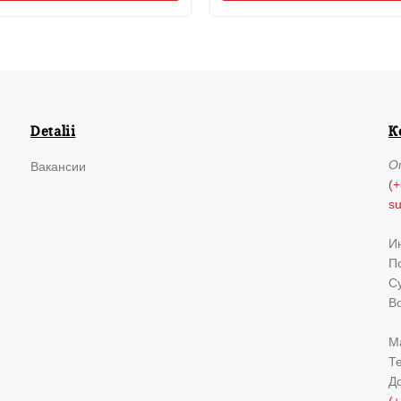
Detalii
К
О
Вакансии
(+
s
И
По
Су
В
М
Т
Д