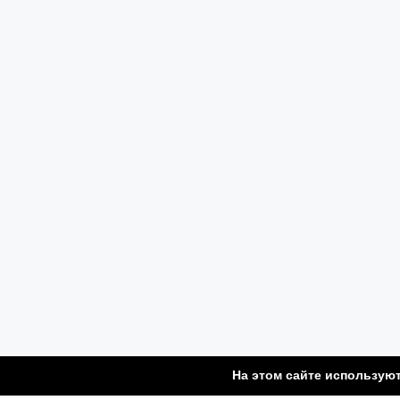
На этом сайте использую
© George Standard 2026. All Rights Re