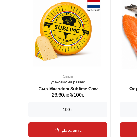
Сыры
упаковка: на развес
ерб GS,440 г.
Сыр Maasdam Sublime Cow
Фор
26.60лей/100г.
Добавить