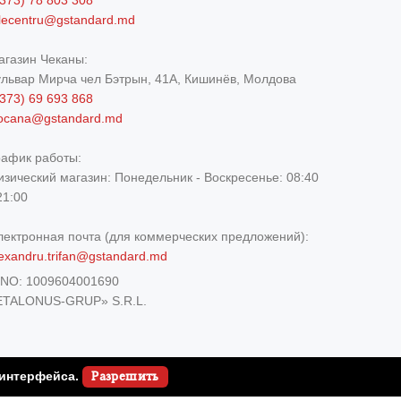
373) 78 803 308
elecentru@gstandard.md
агазин Чеканы:
ульвар Мирча чел Бэтрын, 41A, Кишинёв, Молдова
373) 69 693 868
iocana@gstandard.md
рафик работы:
изический магазин:
Понедельник - Воскресенье: 08:40
21:00
лектронная почта (для коммерческих предложений):
exandru.trifan@gstandard.md
DNO:
1009604001690
ETALONUS-GRUP» S.R.L.
 интерфейса.
Разрешить