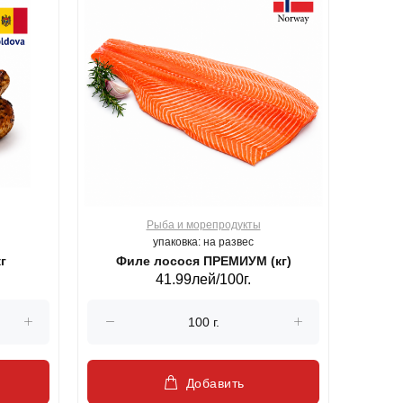
Рыба и морепродукты
О
упаковка: на развес
г
Филе лосося ПРЕМИУМ (кг)
41.99лей/100г.
Добавить