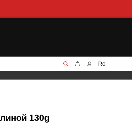
Ro
алиной 130g