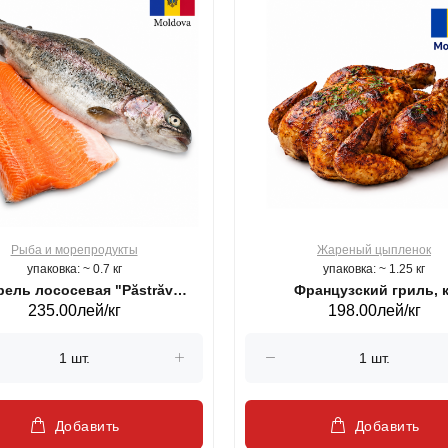
Рыба и морепродукты
Жареный цыпленок
упаковка: ~ 0.7 кг
упаковка: ~ 1.25 кг
ель лососевая "Păstrăv
Французский гриль, к
235.00лей/кг
198.00лей/кг
Moldovenesc"
Добавить
Добавить