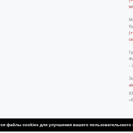
(+
t
М
б
(+
c
Г
Ф
- 
Э
al
I
«
тся файлы cookies для улучшения вашего пользовательского
served
/ Developed and Supported by: