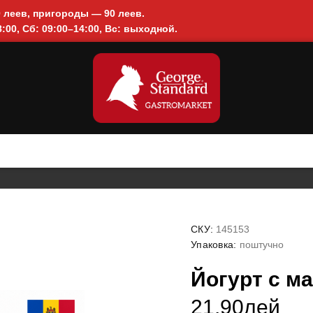
0 леев, пригороды — 90 леев.
:00, Сб: 09:00–14:00, Вс: выходной.
СКУ:
145153
Упаковка:
поштучно
Йогурт с м
21.90лей