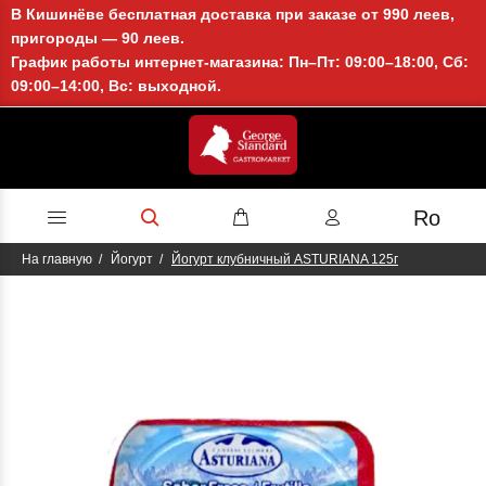
В Кишинёве бесплатная доставка при заказе от 990 леев,
пригороды — 90 леев.
График работы интернет-магазина: Пн–Пт: 09:00–18:00, Сб:
09:00–14:00, Вс: выходной.
Ro
На главную
Йогурт
Йогурт клубничный ASTURIANA 125г