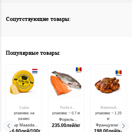
Сопутствующие товары:
Популярные товары:
Сыры
Рыба и
Жареный
упаковка: на
упаковка: ~ 0.7 кг
морепродукты
упаковка: ~ 1.25
цыпленок
развес
кг
Форель
Сыр Maasdam
Французский
235.00лей/кг
лососевая
26.60лей/100г.
198.00лей/кг
Sublime Cow
гриль, кг