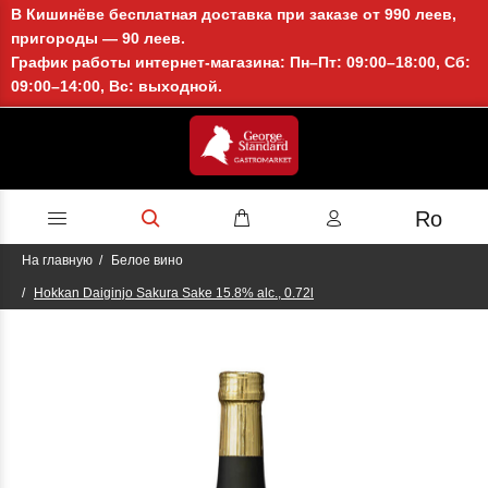
В Кишинёве бесплатная доставка при заказе от 990 леев,
пригороды — 90 леев.
График работы интернет-магазина: Пн–Пт: 09:00–18:00, Сб:
09:00–14:00, Вс: выходной.
Ro
На главную
Белое вино
Hokkan Daiginjo Sakura Sake 15.8% alc., 0.72l