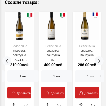
Схожие товары:
Белое вино
Белое вино
Белое вино
упаковка:
упаковка:
упаковка:
поштучно
поштучно
поштучно
Vin Pinot Grigio
Vin
Vin
210.00лей
409.00лей
286.00лей
2024 Friuli
Gewurztraminer
Chardonnay
ZORZETTIG,
Steinhaus 2024
Bourgogne, alb
alb, 750 ml
750ml
sec, 750ml,
2022
Добавить
Добавить
Добавить