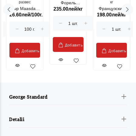
развес
кг
Форель
Сыр Maasdam
Французский
235.00лей/кг
лососевая
26.60лей/100г.
198.00лей/кг
Sublime Cow
гриль, кг
"Păstrăv
Moldovenesc"
Добавить
Добавить
Добавить
George Standard
Detalii