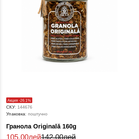
Акция -26.1%
СКУ:
144676
Упаковка:
поштучно
Гранола Originală 160g
105.00лей
142.00лей