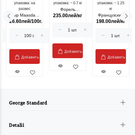
упаковка: на
упаковка: ~ 0.7 кг
морепродукты
упаковка: ~ 1.25
цыпленок
развес
кг
Форель
Сыр Maasdam
Французский
235.00лей/кг
лососевая
26.60лей/100г.
198.00лей/кг
Sublime Cow
гриль, кг
"Păstrăv
Moldovenesc"
Добавить
Добавить
Добавить
George Standard
Detalii