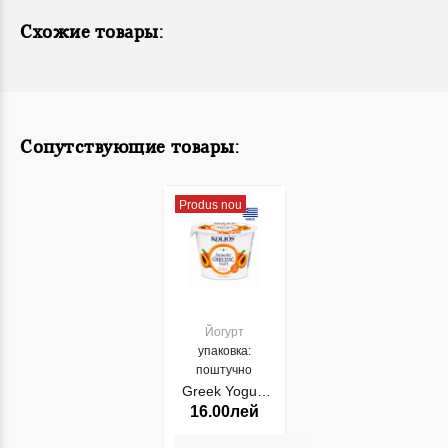
Схожие товары:
Сопутствующие товары:
Produs nou
Йогурт
упаковка:
поштучно
Greek Yogurt
16.00лей
Kolios 2%
Piersic 150gr