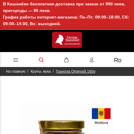
В Кишинёве бесплатная доставка при заказе от 990 леев,
пригороды — 90 леев.
График работы интернет-магазина: Пн–Пт: 09:00–18:00, Сб:
09:00–14:00, Вс: выходной.
Ro
На главную
Крупы, мука
Гранола Originală 160g