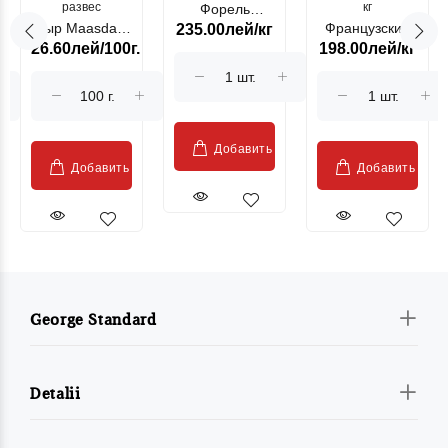
развес
кг
Форель
Сыр Maasdam
Французский
235.00лей/кг
лососевая
26.60лей/100г.
198.00лей/кг
Sublime Cow
гриль, кг
"Păstrăv
Moldovenesc"
Добавить
Добавить
Добавить
George Standard
Detalii