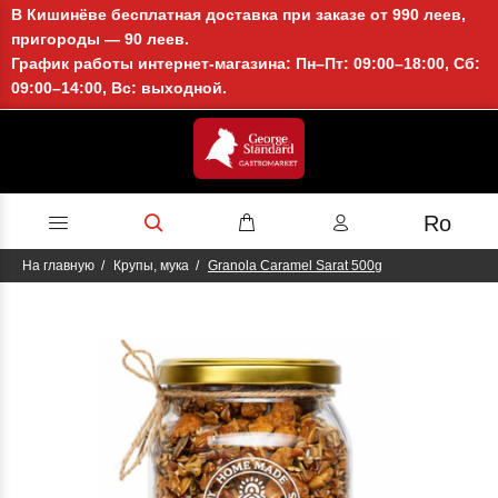
В Кишинёве бесплатная доставка при заказе от 990 леев,
пригороды — 90 леев.
График работы интернет-магазина: Пн–Пт: 09:00–18:00, Сб:
09:00–14:00, Вс: выходной.
Ro
На главную
Крупы, мука
Granola Caramel Sarat 500g