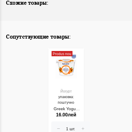
Схожие товары:
Сопутствующие товары:
Produs nou
Йогурт
упаковка:
поштучно
Greek Yogurt
16.00лей
Kolios 2%
Piersic 150gr