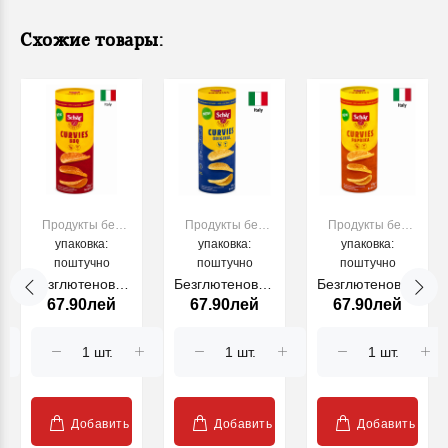
Схожие товары:
Продукты без
Продукты без
Продукты без
упаковка:
глютена
упаковка:
глютена
упаковка:
глютена
поштучно
поштучно
поштучно
Безглютеновые
Безглютеновые
Безглютеновые
67.90лей
67.90лей
67.90лей
чипсы DR
чипсы DR
чипсы DR
SCHAR Schar
SCHAR Schar
SCHAR Schar
BBQ, 170 гр.
ORIGINAL, 170
PAPRICA, 170
гр.
гр.
Добавить
Добавить
Добавить