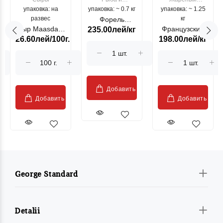
упаковка: на
упаковка: ~ 0.7 кг
морепродукты
упаковка: ~ 1.25
цыпленок
развес
кг
Форель
Сыр Maasdam
Французский
235.00лей/кг
лососевая
26.60лей/100г.
198.00лей/кг
Sublime Cow
гриль, кг
"Păstrăv
Moldovenesc"
Добавить
Добавить
Добавить
George Standard
Detalii