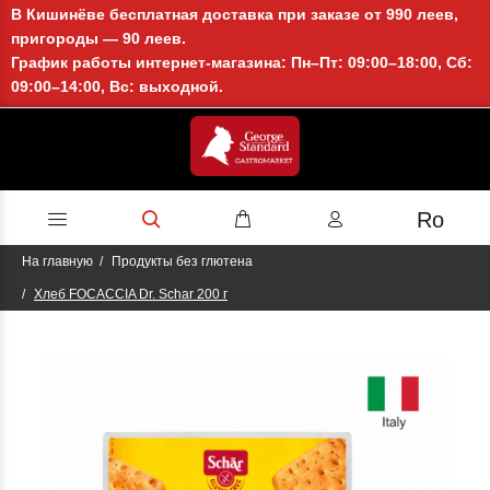
В Кишинёве бесплатная доставка при заказе от 990 леев,
пригороды — 90 леев.
График работы интернет-магазина: Пн–Пт: 09:00–18:00, Сб:
09:00–14:00, Вс: выходной.
Ro
На главную
Продукты без глютена
Хлеб FOCACCIA Dr. Schar 200 г