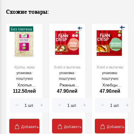
Схожие товары:
Без глютена
Крупы, мука
Хлеб и выпечка
Хлеб и выпечка
упаковка:
упаковка:
упаковка:
поштучно
поштучно
поштучно
Хлопья
Ржаные
Хлебцы
112.50лей
47.90лей
47.90лей
овсяные BIO
хлебцы с
мультизерновые
без глютена
цельнозерновыми
175г FINN
600г BioPlanet
хлопьями 200г
CRISP
FINN CRISP
Добавить
Добавить
Добавить