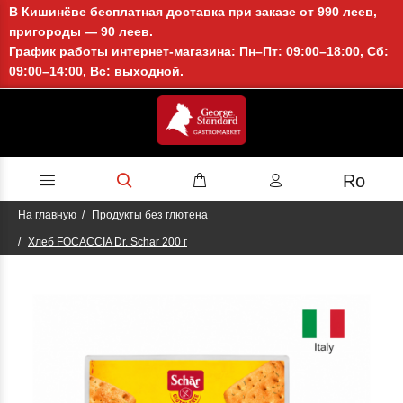
В Кишинёве бесплатная доставка при заказе от 990 леев,
пригороды — 90 леев.
График работы интернет-магазина: Пн–Пт: 09:00–18:00, Сб:
09:00–14:00, Вс: выходной.
Ro
На главную
Продукты без глютена
Хлеб FOCACCIA Dr. Schar 200 г