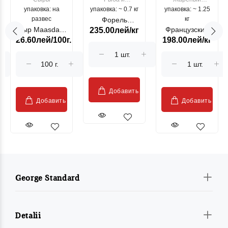
упаковка: на
упаковка: ~ 0.7 кг
морепродукты
упаковка: ~ 1.25
цыпленок
развес
кг
Форель
Сыр Maasdam
Французский
235.00лей/кг
лососевая
26.60лей/100г.
198.00лей/кг
Sublime Cow
гриль, кг
"Păstrăv
Moldovenesc"
Добавить
Добавить
Добавить
George Standard
Detalii