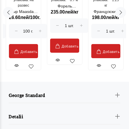
упаковка: на
упаковка: ~ 0.7 кг
морепродукты
упаковка: ~ 1.25
цыпленок
развес
кг
Форель
Сыр Maasdam
Французский
235.00лей/кг
лососевая
26.60лей/100г.
198.00лей/кг
Sublime Cow
гриль, кг
"Păstrăv
Moldovenesc"
Добавить
Добавить
Добавить
George Standard
Detalii