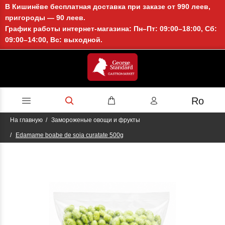
В Кишинёве бесплатная доставка при заказе от 990 леев,
пригороды — 90 леев.
График работы интернет-магазина: Пн–Пт: 09:00–18:00, Сб:
09:00–14:00, Вс: выходной.
Ro
На главную
Замороженые овощи и фрукты
Edamame boabe de soia curatate 500g