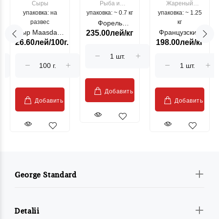
Сыры
Рыба и
Жареный
упаковка: на
упаковка: ~ 0.7 кг
морепродукты
упаковка: ~ 1.25
цыпленок
развес
кг
Форель
Сыр Maasdam
Французский
235.00лей/кг
лососевая
26.60лей/100г.
198.00лей/кг
Sublime Cow
гриль, кг
"Păstrăv
Moldovenesc"
Добавить
Добавить
Добавить
George Standard
Detalii