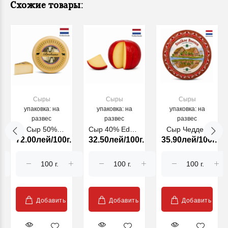
Схожие товары:
Сыры
Сыры
Сыры
упаковка: на
упаковка: на
упаковка: на
развес
развес
развес
Сыр 50%
Сыр 40% Edam
Сыр Чеддер
72.00лей/100г.
32.50лей/100г.
35.90лей/100г.
Brebano Mild
Red (30301)
block red
(27301)
Добавить
Добавить
Добавить