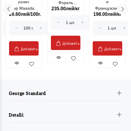
развес
кг
Форель
Сыр Maasdam
Французский
235.00лей/кг
лососевая
26.60лей/100г.
198.00лей/кг
Sublime Cow
гриль, кг
"Păstrăv
Moldovenesc"
Добавить
Добавить
Добавить
George Standard
Detalii