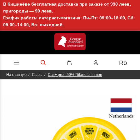
В Кишинёве бесплатная доставка при заказе от 990 леев,
пригороды — 90 леев.
График работы интернет-магазина: Пн–Пт: 09:00–18:00, Сб:
09:00–14:00, Вс: выходной.
Ro
На главную
Сыры
Dairy prod 50% Dilano bl.lemon