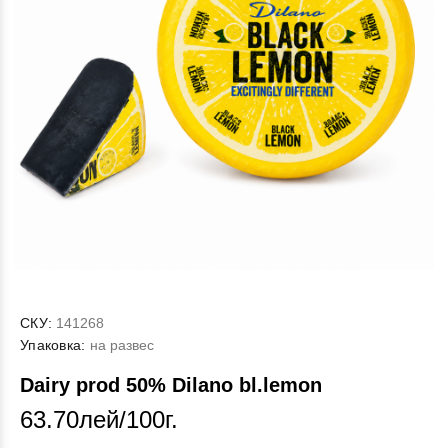
СКУ:
141268
Упаковка:
на развес
Dairy prod 50% Dilano bl.lemon
63.70лей/100г.