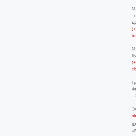
М
Т
Д
(+
t
М
б
(+
c
Г
Ф
- 
Э
al
I
«