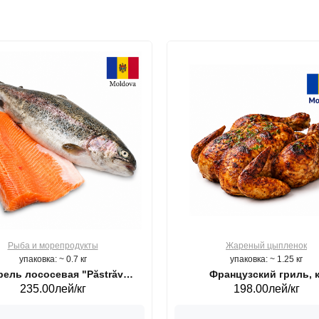
Рыба и морепродукты
Жареный цыпленок
упаковка: ~ 0.7 кг
упаковка: ~ 1.25 кг
ель лососевая "Păstrăv
Французский гриль, к
235.00лей/кг
198.00лей/кг
Moldovenesc"