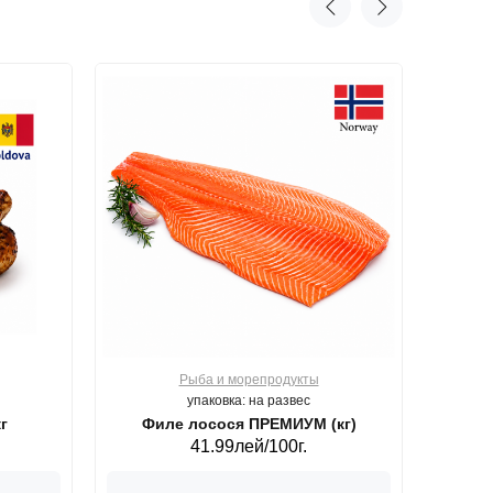
Рыба и морепродукты
О
упаковка: на развес
г
Филе лосося ПРЕМИУМ (кг)
41.99лей/100г.