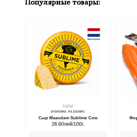
Популярные товары:
Сыры
упаковка: на развес
ерб GS,440 г.
Сыр Maasdam Sublime Cow
Фор
26.60лей/100г.