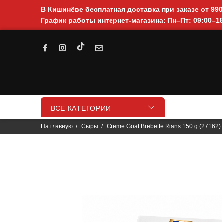
В Кишинёве бесплатная доставка при заказе от 99
График работы интернет-магазина: Пн–Пт: 09:00–18
ВСЕ КАТЕГОРИИ
На главную
Сыры
Creme Goat Brebette Rians 150 g (27162)