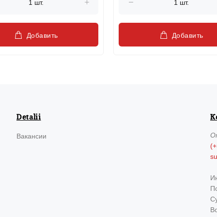
Добавить
Добавить
Detalii
К
О
Вакансии
(+
s
И
По
Су
В