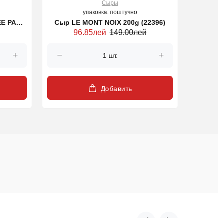
Сыры
упаковка: поштучно
E PAST
Сыр LE MONT NOIX 200g (22396)
Casca
96.85лей
149.00лей
25 g
Добавить