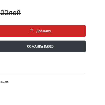
.00лей
Добавить
COMANDĂ RAPID
мация