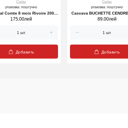
Сыры
Сыры
упаковка: поштучно
упаковка: поштучно
al Comte 8 mois Rivoire 200g
Cascava BUCHETTE CENDRE
175.00лей
89.00лей
(22434)
SOUS COQUE SOIGNON 1
(27912)
Добавить
Добавить