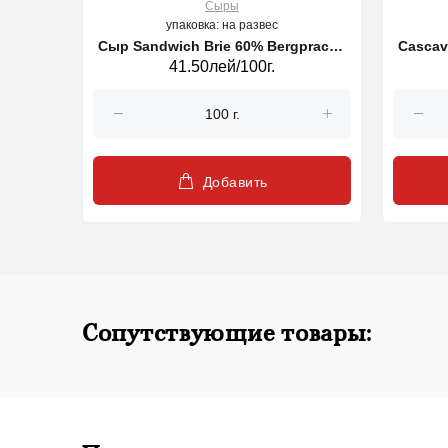
Сыры
упаковка: на развес
RGOGNE
Сыр Sandwich Brie 60% Bergpracht,
Cascav
41.50лей/100г.
5799)
кг
Добавить
Сопутствующие товары: