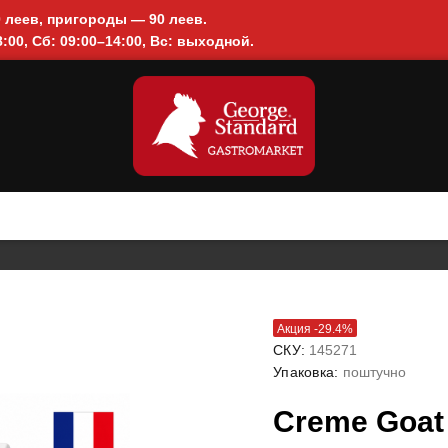
0 леев, пригороды — 90 леев.
:00, Сб: 09:00–14:00, Вс: выходной.
Акция -29.4%
СКУ:
145271
Упаковка:
поштучно
Creme Goat 