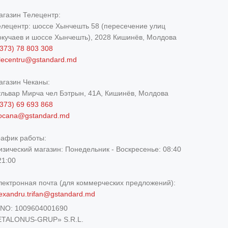
агазин Телецентр:
елецентр: шоссе Хынчешть 58 (пересечение улиц
окучаев и шоссе Хынчешть), 2028 Кишинёв, Молдова
373) 78 803 308
elecentru@gstandard.md
агазин Чеканы:
ульвар Мирча чел Бэтрын, 41A, Кишинёв, Молдова
373) 69 693 868
iocana@gstandard.md
рафик работы:
изический магазин:
Понедельник - Воскресенье: 08:40
21:00
лектронная почта (для коммерческих предложений):
exandru.trifan@gstandard.md
DNO:
1009604001690
ETALONUS-GRUP» S.R.L.