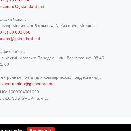
373) 78 803 308
elecentru@gstandard.md
агазин Чеканы:
ульвар Мирча чел Бэтрын, 41A, Кишинёв, Молдова
373) 69 693 868
iocana@gstandard.md
рафик работы:
изический магазин:
Понедельник - Воскресенье: 08:40
21:00
лектронная почта (для коммерческих предложений):
exandru.trifan@gstandard.md
DNO:
1009604001690
ETALONUS-GRUP» S.R.L.
 интерфейса.
Разрешить