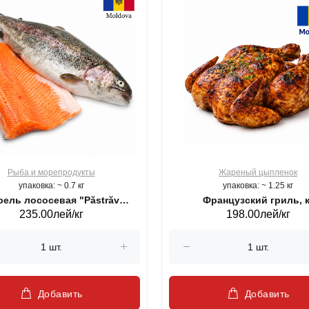
Рыба и морепродукты
Жареный цыпленок
упаковка: ~ 0.7 кг
упаковка: ~ 1.25 кг
ель лососевая "Păstrăv
Французский гриль, к
235.00лей/кг
198.00лей/кг
Moldovenesc"
Добавить
Добавить