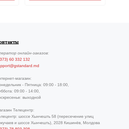
онтакты
ператор
онлайн-заказов:
373) 60 332 132
upport@gstandard.md
нтернет-магазин:
недельник - Пятница: 09:00 - 18:00,
ббота: 09:00 - 14:00,
оскресенье: выходной
агазин Телецентр:
елецентр: шоссе Хынчешть 58 (пересечение улиц
окучаев и шоссе Хынчешть), 2028 Кишинёв, Молдова