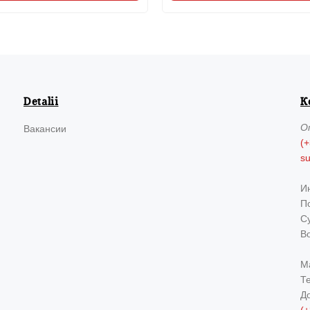
Detalii
К
О
Вакансии
(+
s
И
По
Су
В
М
Т
Д