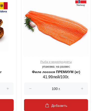
Рыба и морепродукты
О
упаковка: на развес
г
Филе лосося ПРЕМИУМ (кг)
41.99лей/100г.
Добавить