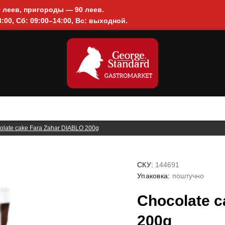
0 леев, пригороды — 90 леев.
:00, Сб: 09:00–14:00, Вс: выходной.
olate cake Fara Zahar DIABLO 200g
СКУ:
144691
Упаковка:
поштучно
Chocolate c
200g