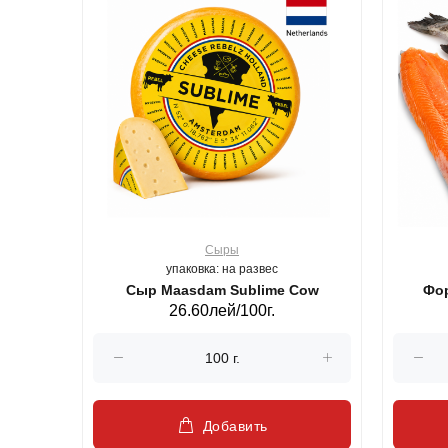
Сыры
упаковка: на развес
ерб GS,440 г.
Сыр Maasdam Sublime Cow
Фор
26.60лей/100г.
Добавить