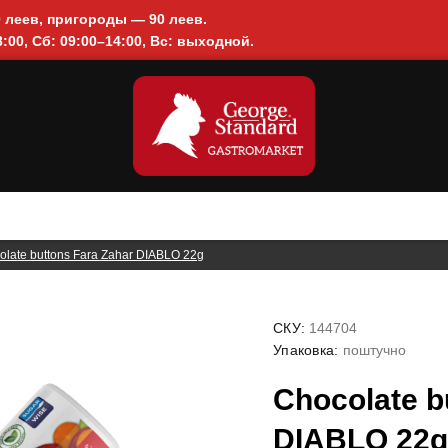
0 леев, пригороды — 90 леев.
:00, Сб: 09:00–14:00, Вс: выходной.
olate buttons Fara Zahar DIABLO 22g
СКУ:
144704
Упаковка:
поштучно
Chocolate b
DIABLO 22g