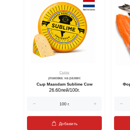
Сыры
упаковка: на развес
ерб GS,440 г.
Сыр Maasdam Sublime Cow
Фор
26.60лей/100г.
Добавить