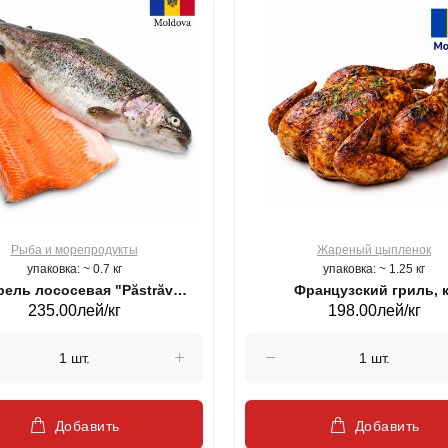
Рыба и морепродукты
Жареный цыпленок
упаковка: ~ 0.7 кг
упаковка: ~ 1.25 кг
ель лососевая "Păstrăv
Французский гриль, к
235.00лей/кг
198.00лей/кг
Moldovenesc"
Добавить
Добавить