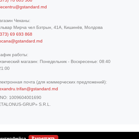
373) 78 803 308
elecentru@gstandard.md
агазин Чеканы:
ульвар Мирча чел Бэтрын, 41A, Кишинёв, Молдова
373) 69 693 868
iocana@gstandard.md
рафик работы:
изический магазин:
Понедельник - Воскресенье: 08:40
21:00
лектронная почта (для коммерческих предложений):
exandru.trifan@gstandard.md
DNO:
1009604001690
ETALONUS-GRUP» S.R.L.
 интерфейса.
Разрешить