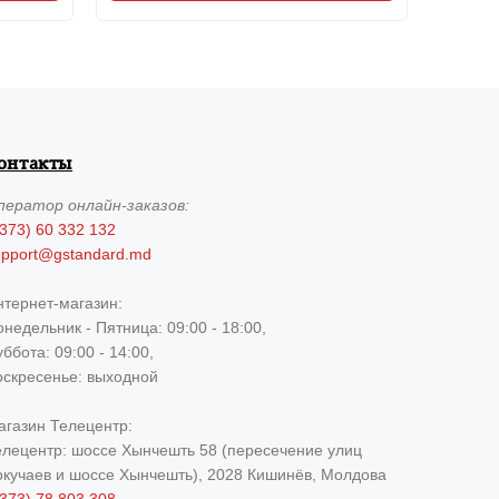
онтакты
ператор
онлайн-заказов:
373) 60 332 132
upport@gstandard.md
нтернет-магазин:
недельник - Пятница: 09:00 - 18:00,
ббота: 09:00 - 14:00,
оскресенье: выходной
агазин Телецентр:
елецентр: шоссе Хынчешть 58 (пересечение улиц
окучаев и шоссе Хынчешть), 2028 Кишинёв, Молдова