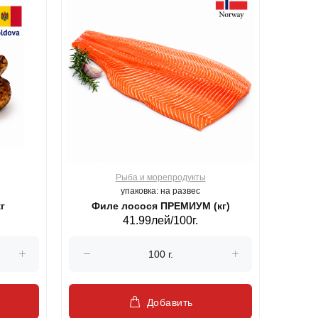
Рыба и морепродукты
О
упаковка: на развес
г
Филе лосося ПРЕМИУМ (кг)
41.99лей/100г.
Добавить