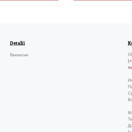
Detalii
К
О
Вакансии
(+
s
И
По
Су
В
М
Т
Д